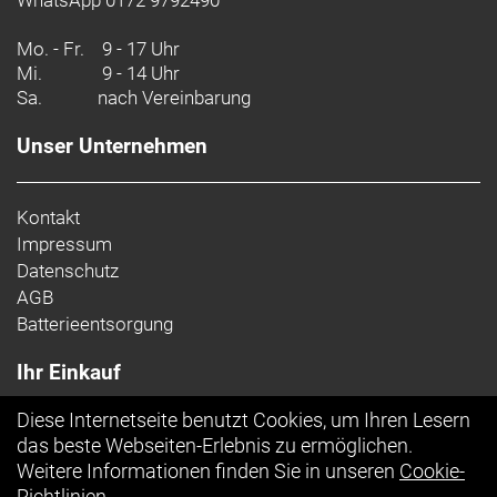
Rahmenmaterial: Carbon
Mo. - Fr.
9 - 17 Uhr
Gangschaltung: SRAM Apex XPLR, max. 44 Z. an
Mi.
9 - 14 Uhr
größtem Ritzel
Sa.
nach Vereinbarung
Anzahl Gänge: 1
Unser Unternehmen
Schalthebel: SRAM Apex, 12fach
Kontakt
Hinterradbremse: Hydraulische Scheibenbremse
Impressum
SRAM Apex, Flat Mount
Datenschutz
SRAM Apex, 12fach
AGB
SRAM Paceline, Center Lock Scheibenaufnahme,
Batterieentsorgung
abgerundet, 160 mm
Max. Bremsscheibendu
Ihr Einkauf
Vorderradbremse: Hydraulische Scheibenbremse
Diese Internetseite benutzt Cookies, um Ihren Lesern
SRAM Apex, Flat Mount
Top Artikel
das beste Webseiten-Erlebnis zu ermöglichen.
SRAM Apex, 12fach
Weitere Informationen finden Sie in unseren
Cookie-
SRAM Paceline, Center Lock Scheibenaufnahme,
Richtlinien
.