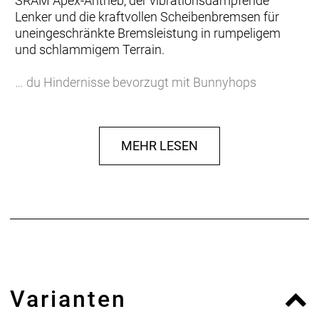
SRAM Apex-Antrieb, der vibrationsdämpfende
Lenker und die kraftvollen Scheibenbremsen für
uneingeschränkte Bremsleistung in rumpeligem
und schlammigem Terrain.
… du Hindernisse bevorzugt mit Bunnyhops
überspringst und es bei jedem Rennen auf den
obersten Podiumsplatz abgesehen hast. Du suchst
ein hochwertiges CX-Racebike, das genau das
MEHR LESEN
aushält und dich dabei noch gut aussehen lässt.
Einen eleganten, ultraleichten Rahmen aus 600
Series OCLV Carbon mit hinterem IsoSpeed für
hohen Komfort und zusätzliche Traktion, intern
verlegte Züge für optimalen Schutz vor den
Elementen, eine Trek Cross Carbongabel, einen
SRAM Apex XPLR 2x12-Antrieb, einen Bontrager
Comp Lenker und kraftvoll zupackende,
Varianten
hydraulische Flat Mount Scheibenbremsen für eine
präzise Bremsperformance auch in den widrigsten