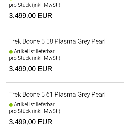
Schultern des Rads, damit du wirklich alle
pro Stück (inkl. MwSt.)
Streckenabschnitte dominieren kannst.
- Carbonrahmen sind leichter, nachgiebiger und
3.499,00 EUR
effizienter als Rahmen aus Aluminium und damit
auf jeder Cyclocross-Strecke die unbestrittenen
Könige.
Trek Boone 5 58 Plasma Grey Pearl
Geschmeidig ist schnell
Artikel ist lieferbar
IsoSpeed reduziert die Kraftspitzen von Stößen und
pro Stück (inkl. MwSt.)
Vibrationen, sodass du effizienter und länger
kraftvoll in die Pedale treten kannst.
3.499,00 EUR
Technologie aus dem Cross-Rennsport
Unsere exklusive Technologien versorgen dich und
unsere Profi-Rennfahrer mit rennoptimierten Details
Trek Boone 5 61 Plasma Grey Pearl
für beste Performance. Extrem stabile und
Artikel ist lieferbar
nachgiebige IsoSpeed-Gabel. Intelligentere
pro Stück (inkl. MwSt.)
Zugführung. Bessere Trageeigenschaften. Robuste
3S-Kettenführung.
3.499,00 EUR