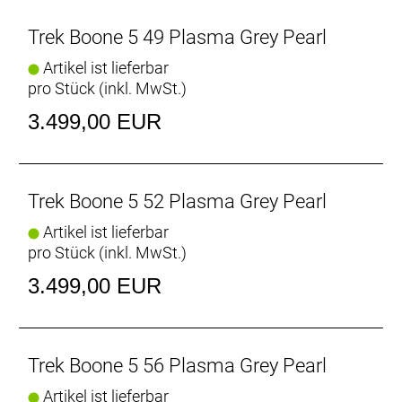
Bedingungen.
Trek Boone 5 49 Plasma Grey Pearl
Wenn Schlamm und Hindernisse genau dein Ding
Artikel ist lieferbar
sind, ist das Boone genau das richtige Bike für dich.
pro Stück (inkl. MwSt.)
Seine hohe Geschwindigkeit und seine
siegeshungrige Performance zeigen sich auf jedem
3.499,00 EUR
Streckenabschnitt und unter allen Bedingungen.
- Mit der robusten und leistungsfähigen SRAM Apex
XPLR profitierst du von sauberen Schaltvorgängen
und einem breiten Übersetzungsbereich.
Trek Boone 5 52 Plasma Grey Pearl
- Dieses Bike wurde in Zusammenarbeit mit
Artikel ist lieferbar
Cyclocross-Größen wie Weltmeister Sven Nys und
pro Stück (inkl. MwSt.)
US-Meisterin Katie Compton entwickelt.
- Das hintere IsoSpeed minimiert die ermüdenden
3.499,00 EUR
Auswirkungen von holprigen Kursen und erhöht die
Nachgiebigkeit, damit du länger kraftvoller in die
Pedale treten kannst.
- Geometrie und Rohrprofile des Boone sind voll und
Trek Boone 5 56 Plasma Grey Pearl
ganz auf Cyclocross ausgelegt und erleichtern das
Artikel ist lieferbar