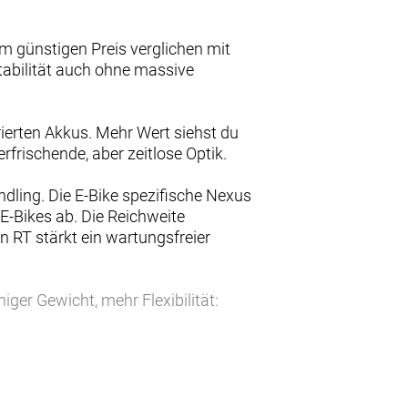
m günstigen Preis verglichen mit
tabilität auch ohne massive
ierten Akkus. Mehr Wert siehst du
erfrischende, aber zeitlose Optik.
ling. Die E-Bike spezifische Nexus
E-Bikes ab. Die Reichweite
on RT stärkt ein wartungsfreier
niger Gewicht, mehr Flexibilität:
sem Fahrgefühl.
ähte. Die integrierte Kabelführung
on angepasst ist auch die gefederte