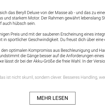
ich das Beryll Deluxe von der Masse ab - und das zu eine
kus und starkem Motor. Der Rahmen gewährt lebenslang S
f auch hübsch sein.
migen Preis und mit der sauberen Erscheinung eines integr
t in sportlicher Geschwindigkeit. Du freust dich über eine 
 den optimalen Kompromiss aus Beschleunigung und Hand
undstimmt die Gänge besser auf die Anforderungen eines 
e lässt dir bei der Akku-Größe die freie Wahl. In der Versi
as ist nicht skurril, sondern clever. Besseres Handling, we
d ermöglicht dir so ein E-Bike mit einem wirklich luxuriö
 wird teilweise gegossen und spart sich so viele Schweißn
MEHR LESEN
ederweg auf komfortable 60mm. Der aufrechten Sitzpositi