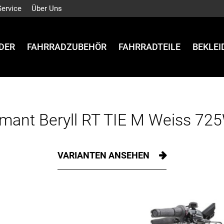
Service
Über Uns
DER
FAHRRADZUBEHÖR
FAHRRADTEILE
BEKLE
mant Beryll RT TIE M Weiss 7
VARIANTEN ANSEHEN