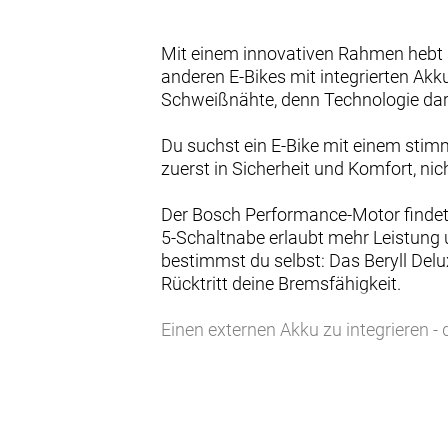
Mit einem innovativen Rahmen hebt s
anderen E-Bikes mit integrierten Ak
Schweißnähte, denn Technologie dar
Du suchst ein E-Bike mit einem stim
zuerst in Sicherheit und Komfort, nich
Der Bosch Performance-Motor findet
5-Schaltnabe erlaubt mehr Leistung 
bestimmst du selbst: Das Beryll Delux
Rücktritt deine Bremsfähigkeit.
Einen externen Akku zu integrieren - d
Diamant geht hier gegen den Trend un
- Der neue, besonders stabile Rahmen
setzt einen neuen Standard.
- Die SR Suntour NVX30 erhöht den F
Sattelstütze.