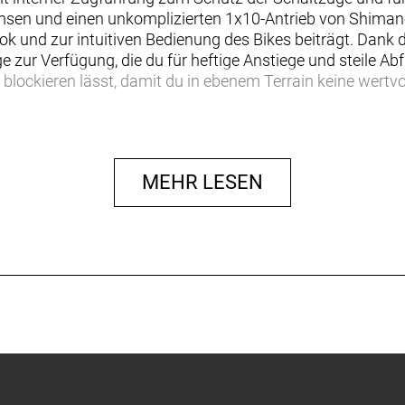
msen und einen unkomplizierten 1x10-Antrieb von Shimano
 und zur intuitiven Bedienung des Bikes beiträgt. Dank 
e zur Verfügung, die du für heftige Anstiege und steile Ab
l blockieren lässt, damit du in ebenem Terrain keine wertv
e sich auf jeder Fahrt bemerkbar machen, wie etwa der 
kammerfelgen erhöhen die Robustheit, während kraftvolle
du jedes noch so ruppige Abenteuer auf dem Trail, in der 
MEHR LESEN
lich: Mit dem 1x-Antrieb hast du alle Gänge, die du wirklic
fweite erhöhen an kleineren Rahmengrößen (XXS, XS und S
en XXS bis S kommen mit einem gebogenen Oberrohr und 
 das Auf- und Absteigen zu erleichtern.
äckträger und Seitenständer erleichtern das Anbringen vo
dler macht.
ilie ist es durch unsere lebenslange Garantie abgedeckt.
hr?