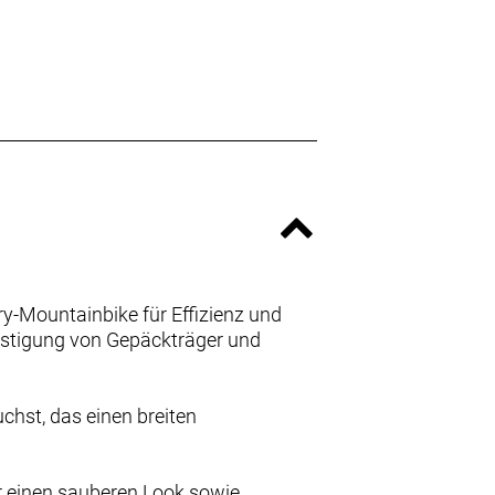
ry-Mountainbike für Effizienz und
festigung von Gepäckträger und
chst, das einen breiten
r einen sauberen Look sowie