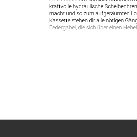
kraftvolle hydraulische Scheibenbre
macht und so zum aufgeräumten Look
Kassette stehen dir alle nötigen Gäng
Federgabel, die sich über einen Hebe
Das Marlin 6 kommt mit Upgrades, di
Shimano-Antrieb. Extrastabile Hohl
Plus an Bremsleistung bieten, damit 
problemlos meistern kannst.
- So viel wie nötig, so wenig wie mög
- Bremshebel mit einer kleinen Grif
und Fahrer mit kleineren Händen.
- Marlin-Modelle in den Rahmengröß
um kleineren Fahrerinnen und Fahrern
- Befestigungsmöglichkeiten für Gep
Mountainbike zu einem robusten Pen
- Wie jedes Modell in der Marlin-Fam
Hat mein Bike ein gebogenes Oberro