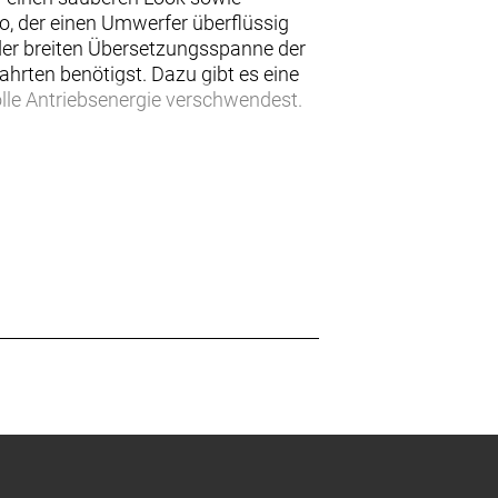
, der einen Umwerfer überflüssig
der breiten Übersetzungsspanne der
fahrten benötigst. Dazu gibt es eine
olle Antriebsenergie verschwendest.
präzise und geschmeidig schaltende
 hydraulische Scheibenbremsen ein
Stadt und überall dazwischen
h brauchst.
) den Bremskomfort für Fahrerinnen
einer niedrigeren Überstandshöhe,
n praktischem Zubehör, das dein