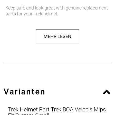
Keep safe and look great with genuine replacement
parts for your Trek helmet.
MEHR LESEN
Varianten
Trek Helmet Part Trek BOA Velocis Mips