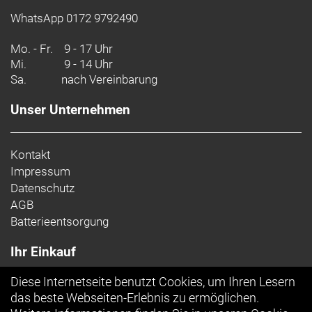
Scheinwerfer: Lezyne Hecto E65
Rücklicht: Lezyne Light
WhatsApp 0172 9792490
Motor: Bosch Performance Line (BDU346Y)
Mo. - Fr.
9 - 17 Uhr
Batterie: PowerTube 540Wh
Mi.
9 - 14 Uhr
Batteriekapazität: 540 Wh
Sa.
nach Vereinbarung
Ladegerät: 2A Charger
Display: Bosch Purion 200
Unser Unternehmen
Gewicht: 28,1 kg
Zulässiges Gesamtgewicht: 160 kg
Kontakt
Impressum
Datenschutz
AGB
Batterieentsorgung
Ihr Einkauf
Diese Internetseite benutzt Cookies, um Ihren Lesern
Top Artikel
das beste Webseiten-Erlebnis zu ermöglichen.