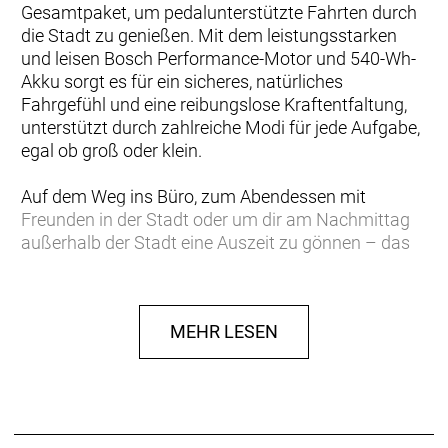
Gesamtpaket, um pedalunterstützte Fahrten durch
die Stadt zu genießen. Mit dem leistungsstarken
und leisen Bosch Performance-Motor und 540-Wh-
Akku sorgt es für ein sicheres, natürliches
Fahrgefühl und eine reibungslose Kraftentfaltung,
unterstützt durch zahlreiche Modi für jede Aufgabe,
egal ob groß oder klein.
Auf dem Weg ins Büro, zum Abendessen mit
Freunden in der Stadt oder um dir am Nachmittag
außerhalb der Stadt eine Auszeit zu gönnen – das
Sub Tour 40 macht einfach alles und noch mehr
mit. Wir haben das Sub Tour entwickelt, um auch
mit einem Gepäckträger bis zu 25 kg zu tragen –
MEHR LESEN
passend für einen optionalen Kindersitz, wenn du
einem Familienausflug unternehmen möchtest.
Hinweis: Fahrradspezifikationen können ohne