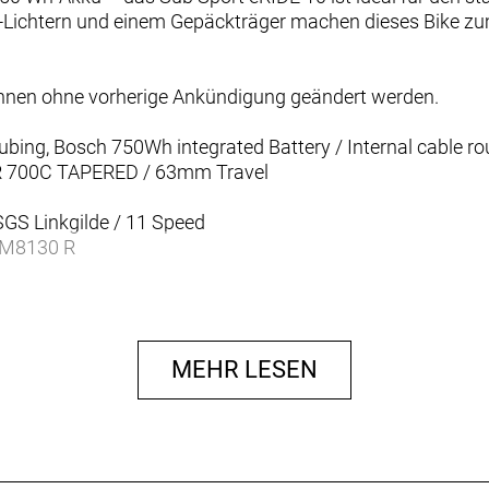
Lichtern und einem Gepäckträger machen dieses Bike zum 
können ohne vorherige Ankündigung geändert werden.
bing, Bosch 750Wh integrated Battery / Internal cable ro
 700C TAPERED / 63mm Travel
S Linkgilde / 11 Speed
L-M8130 R
1-50T 11S
MEHR LESEN
 Disc
 Disc
otor 180mm
L rotor 180mm