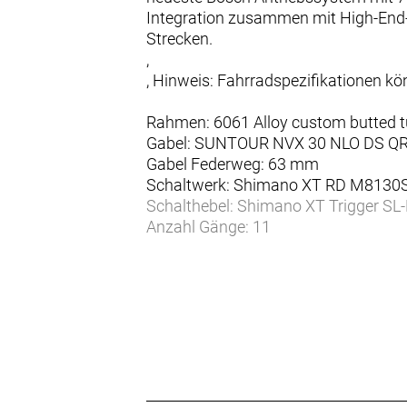
Integration zusammen mit High-End-
Strecken.
,
, Hinweis: Fahrradspezifikationen 
Rahmen: 6061 Alloy custom butted tu
Gabel: SUNTOUR NVX 30 NLO DS QR
Gabel Federweg: 63 mm
Schaltwerk: Shimano XT RD M8130SG
Schalthebel: Shimano XT Trigger S
Anzahl Gänge: 11
Zahnkranz: Shimano CS-LG600-11 1
Kette/Riemen:
Kurbelsatz: Miranda 172, 5mm
Bremsen vorne: Shimano BR-MT410
Bremsen hinten: Shimano BR-MT410
Bremsscheibe vorne: SM-RT30 CL r
Bremsscheibe hinten: RT-EM300M C
Felgen: Cross X17 Disc 32h