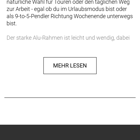
natürliche Wahl für Touren oder den täglichen Weg
zur Arbeit - egal ob du im Urlaubsmodus bist oder
als 9-to-5-Pendler Richtung Wochenende unterwegs
bist.
Der starke Alu-Rahmen ist leicht und wendig, dabei
stabil und stark beim Navigieren. Die 63-mm-
Federgabel gleicht Schlaglöcher und andere
unebene Straßenabschnitte aus, die sich dir in den
MEHR LESEN
Weg stellen. Auf das Sub Cross 20 passen zwei
Wasserflaschen und es ist kompatibel mit
Gepäckträgern und Schutzblechen, um 365 Tage im
Jahr fahrbereit zu sein.
Der Shimano 11-Gang-Antrieb und die starken
hydraulischen Scheibenbremsen bieten viel
Reichweite und Bremskraft, um überallhin zu
navigieren.