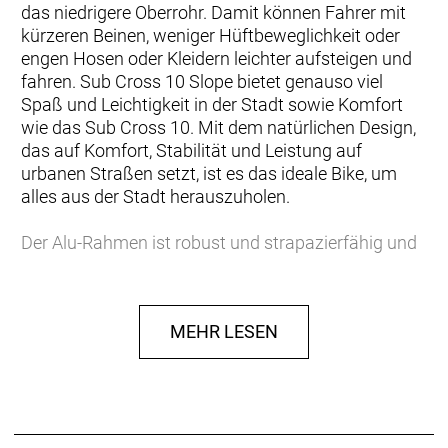
das niedrigere Oberrohr. Damit können Fahrer mit
kürzeren Beinen, weniger Hüftbeweglichkeit oder
engen Hosen oder Kleidern leichter aufsteigen und
fahren. Sub Cross 10 Slope bietet genauso viel
Spaß und Leichtigkeit in der Stadt sowie Komfort
wie das Sub Cross 10. Mit dem natürlichen Design,
das auf Komfort, Stabilität und Leistung auf
urbanen Straßen setzt, ist es das ideale Bike, um
alles aus der Stadt herauszuholen.
Der Alu-Rahmen ist robust und strapazierfähig und
bietet Fahrern genau das richtige Feedback, um sich
über die Straßenverhältnisse im Klaren zu sein,
ohne vom Einsatz ermüdet zu sein. Der Rahmen
MEHR LESEN
bietet dazu Platz für eine Standard-Wasserflasche.
Die 63-mm-Federgabel mit hydraulischem Lockout
gleicht Unebenheiten durch Bahnübergänge und
Schlaglöcher aus und sorgt dafür, dass dein Tempo