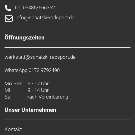
Vorbau: HL TDS-C342-8FOV, 10°, 31.8, Black
Griffe: Syncros Comfort Lock On grips
Tel: 03435/666362
Sattel: DDK Vacuum Saddle
info@schatzki-radsport.de
Sattelstütze: HL SP C212, 31.6mm, Black
Pedale: Feimin FP-873ZU
Gewicht: 13,42 kg
Öffnungszeiten
Empfehlung Mindestgröße: 155 cm
Empfehlung Maximalgröße: 167 cm
Zulässiges Gesamtgewicht: 130 kg
werkstatt@schatzki-radsport.de
WhatsApp 0172 9792490
Mo. - Fr.
9 - 17 Uhr
Mi.
9 - 14 Uhr
Sa.
nach Vereinbarung
Unser Unternehmen
Kontakt