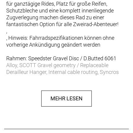
für ganztägige Rides, Platz für große Reifen,
Schutzbleche und eine komplett innenliegende
Zugverlegung machen dieses Rad zu einer
fantastischen Option für alle Zweirad-Abenteuer!
,
, Hinweis: Fahrradspezifikationen können ohne
vorherige Ankündigung geändert werden
Rahmen: Speedster Gravel Disc / D.Butted 6061
Alloy, SCOTT Gravel geometry / Replaceable
Derailleur Hanger, Internal cable routing, Syncros
fender kit ready
Gabel: Speedster Gravel HMF Flatmount Disc, 1 1/4
´´-1 1/2´´ Excentric Carbon steerer
MEHR LESEN
Schaltwerk: Shimano GRX RD-RX400, 20 Speed
Schalthebel: Shimano GRX ST-RX400 Disc, 20
Speed
Anzahl Gänge: 20
Umwerfer: Shimano GRX FD-RX400-F