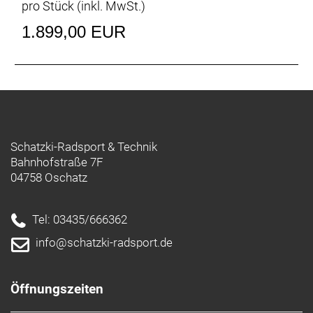
pro Stück (inkl. MwSt.)
Vorbau: Syncros RR2.5 1 1/4´´ / four Bolt 31.8mm
Sattel: Syncros Tofino Regular 2.5
1.899,00 EUR
Sattelstütze: Syncros RR2.5 27.2/350mm
Empfehlung Mindestgröße: 175 cm
Empfehlung Maximalgröße: 185 cm
Schatzki-Radsport & Technik
Bahnhofstraße 7F
04758 Oschatz
Tel: 03435/666362
info@schatzki-radsport.de
Öffnungszeiten