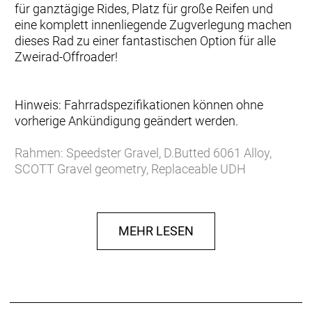
für ganztägige Rides, Platz für große Reifen und
eine komplett innenliegende Zugverlegung machen
dieses Rad zu einer fantastischen Option für alle
Zweirad-Offroader!
Hinweis: Fahrradspezifikationen können ohne
vorherige Ankündigung geändert werden.
Rahmen: Speedster Gravel, D.Butted 6061 Alloy,
SCOTT Gravel geometry, Replaceable UDH
Derailleur Hanger, Internal cable routing, Syncros
fender kit ready
Gabel: Speedster Gravel HMF Flatmount Disc, 1 1/4
MEHR LESEN
´´-1 1/2´´ Eccentric Carbon steerer
Schaltwerk: Shimano CUES RD-U6020-10, 20 Speed
Schalthebel: Shimano CUES BR-RS405/ST-U6030-
10/11
Anzahl Gänge: 20