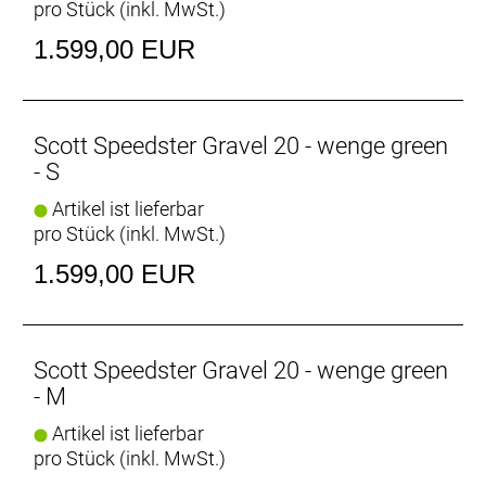
pro Stück (inkl. MwSt.)
Vorbau: Syncros RR2.5 1 1/4´´, four Bolt 31.8mm
Sattel: Syncros Tofino Regular 2.5
1.599,00 EUR
Sattelstütze: Syncros RR2.5 27.2/350mm
Gewicht: 11,3 kg
Zulässiges Gesamtgewicht: 120 kg
Scott Speedster Gravel 20 - wenge green
- S
Artikel ist lieferbar
pro Stück (inkl. MwSt.)
1.599,00 EUR
Scott Speedster Gravel 20 - wenge green
- M
Artikel ist lieferbar
pro Stück (inkl. MwSt.)