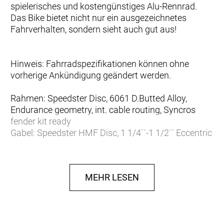
spielerisches und kostengünstiges Alu-Rennrad.
Das Bike bietet nicht nur ein ausgezeichnetes
Fahrverhalten, sondern sieht auch gut aus!
Hinweis: Fahrradspezifikationen können ohne
vorherige Ankündigung geändert werden.
Rahmen: Speedster Disc, 6061 D.Butted Alloy,
Endurance geometry, int. cable routing, Syncros
fender kit ready
Gabel: Speedster HMF Disc, 1 1/4´´-1 1/2´´ Eccentric
Carbon steerer
Schaltwerk: Shimano Tiagra RD-4700-GS, 20 Speed
Schalthebel: Shimano Tiagra ST-4720, Dual control
MEHR LESEN
20 Speed
Anzahl Gänge: 20
Umwerfer: Shimano Tiagra FD-4700
Zahnkranz: Shimano CS-HG500, 10 Speed 11-34