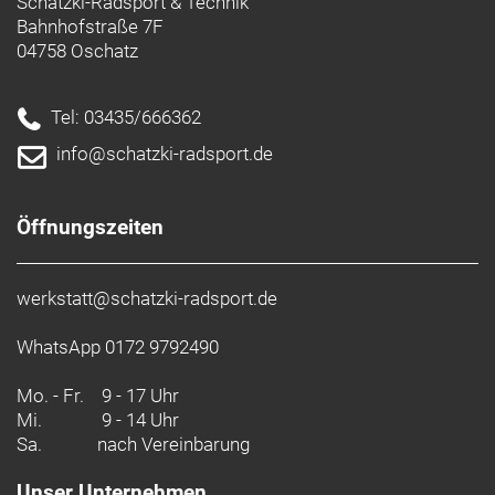
Schatzki-Radsport & Technik
Sattelstütze: Syncros RR2.5 27.2/350mm
Bahnhofstraße 7F
Gewicht: 10,4 kg
04758 Oschatz
Zulässiges Gesamtgewicht: 120 kg
Tel: 03435/666362
info@schatzki-radsport.de
Öffnungszeiten
werkstatt@schatzki-radsport.de
WhatsApp 0172 9792490
Mo. - Fr.
9 - 17 Uhr
Mi.
9 - 14 Uhr
Sa.
nach Vereinbarung
Unser Unternehmen