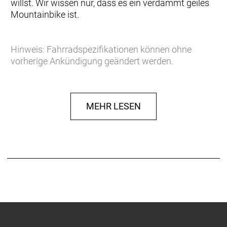
willst. Wir wissen nur, dass es ein verdammt geiles
Mountainbike ist.
Hinweis: Fahrradspezifikationen können ohne
vorherige Ankündigung geändert werden.
Rahmen: Spark Carbon HMF Mainframe with Alloy
6011 Swingarm, Integrated Suspension Technology,
MEHR LESEN
Flex Pivot, Adjustable head angle, Syncros Cable
Integration System, BB92, UDH Interface,
12x148mm with 55mm Chainline
Gabel: RockShox Pike 3P Air, Custom Rush 3-Mode
Damper, 15x110mm Maxle Stealth, 44mm offset,
Tapered steerer, Lockout, Reb. Adj., 140mm travel
Gabel Federweg: 140 mm
Dämpfer: RockShox NUDE 5 RL3 Trunnion, SCOTT
custom w. travel, geo adj., 3 modes: Lockout-
Traction Control-Descend, Debon Air, Reb. Adj.,
Bearing Hardware/ Travel 120-80-Lockout,