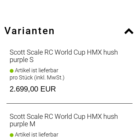
Bremsscheibengröße max.: 180
Max. Reifenbreite: 63
Steuersatz S.H.I.S.: ZS56/28.6|ZS56/40
Gehäusebreite (mm): 91.5
Varianten
Gehäusedurchmesser (mm): 41
eBike-Eignung: ER10
Nettogewicht (g): 930
Sitzrohrlänge: 530
Scott Scale RC World Cup HMX hush
Sitzrohrwinkel (Grad): 75.3
purple S
Oberrohrlänge: 657
Artikel ist lieferbar
Steuerrohrlänge: 120
pro Stück (inkl. MwSt.)
Steuerrohrwinkel (Grad): 67.90000000000001
2.699,00 EUR
Scott Scale RC World Cup HMX hush
purple M
Artikel ist lieferbar