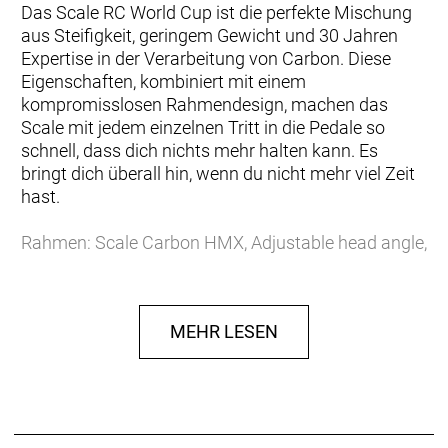
Das Scale RC World Cup ist die perfekte Mischung
aus Steifigkeit, geringem Gewicht und 30 Jahren
Expertise in der Verarbeitung von Carbon. Diese
Eigenschaften, kombiniert mit einem
kompromisslosen Rahmendesign, machen das
Scale mit jedem einzelnen Tritt in die Pedale so
schnell, dass dich nichts mehr halten kann. Es
bringt dich überall hin, wenn du nicht mehr viel Zeit
hast.
Rahmen: Scale Carbon HMX, Adjustable head angle,
Syncros Cable Integration System, Advanced Shock
& Standing Damping System, BB92, UDH Interface,
12x148mm with 55mm Chainline
MEHR LESEN
Gabel: RockShox SID SL Ultimate 3P Air, Charger
Race Day 2 Damper 3-Modes, 15x110mm Maxle
Stealth, 44mm offset /Tapered steerer, Lockout,
Reb. Adj., 110mm travel
Federweg Gabel in mm: 110