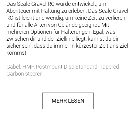
Das Scale Gravel RC wurde entwickelt, um
Abenteuer mit Haltung zu erleben. Das Scale Gravel
RC ist leicht und wendig, um keine Zeit zu verlieren,
und für alle Arten von Gelände geeignet. Mit
mehreren Optionen für Halterungen. Egal, was
zwischen dir und der Ziellinie liegt, kannst du dir
sicher sein, dass du immer in kürzester Zeit ans Ziel
kommst.
Gabel: HMF, Postmount Disc Standard, Tapered
Carbon steerer
Bremsscheibengröße max.: 160
Max. Reifenbreite: 63
Steuersatz S.H.I.S.: ZS56/28.6|ZS56/40
MEHR LESEN
Gehäusebreite (mm): 86.5
Gehäusedurchmesser (mm): 41
eBike-Eignung: ER10
Nettogewicht (g): 1688
Sitzrohrlänge: 390