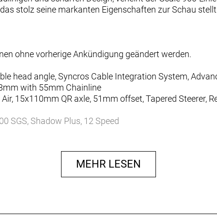
das stolz seine markanten Eigenschaften zur Schau stellt. 
nnen ohne vorherige Ankündigung geändert werden.
le head angle, Syncros Cable Integration System, Adva
148mm with 55mm Chainline
 Air, 15x110mm QR axle, 51mm offset, Tapered Steerer, Re
00 SGS, Shadow Plus, 12 Speed
0-R, Rapidfire Plus
0-12, 10-51 T
MEHR LESEN
55mm CL, 32T
ell 41x92mm
c Brake
sc Brake