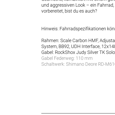
und aggressiven Look – ein Fahrrad, 
vorbereitet, bist du es auch?
Hinweis: Fahrradspezifikationen kö
Rahmen: Scale Carbon HMF, Adjustab
System, BB92, UDH Interface, 12x
Gabel: RockShox Judy Silver TK Solo
Gabel Federweg: 110 mm
Schaltwerk: Shimano Deore RD-M61
Schalthebel: Shimano Deore SL-M610
Anzahl Gänge: 12
Zahnkranz: Shimano Deore CS-M610
Kette/Riemen:
Kurbelsatz: Shimano FC-MT512-1, 
Innenlager: Shimano BB-MT500, sh
Bremsen vorne: Shimano MT200 Dis
Bremsen hinten: Shimano MT200 Di