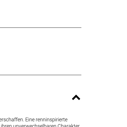
rschaffen. Eine renninspirierte
ie ihren unverwechselbaren Charakter