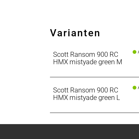
Steuerrohrwinkel (Grad): 63.8
Varianten
A
Scott Ransom 900 RC
HMX mistyade green M
A
Scott Ransom 900 RC
HMX mistyade green L