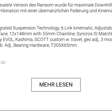
ueste Version des Ransom wurde für maximale Downhill-
ombination mit einer übernatürlichen Federung und Kinemati
ted Suspension Technology, 6 Link kinematic, Adjustabl
erface, 12x148mm with 55mm Chainline, Syncros IS Matc
EVOL, Kashima, SCOTT custom w. travel, geo adj., 3 mo
eb. Adj., Bearing Hardware, T205X65mm
/40
MEHR LESEN