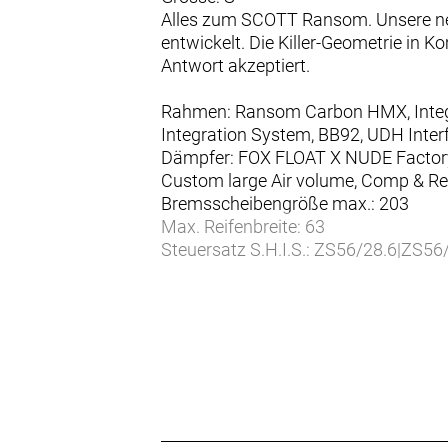
Alles zum SCOTT Ransom. Unsere ne
entwickelt. Die Killer-Geometrie in K
Antwort akzeptiert.
Rahmen: Ransom Carbon HMX, Integra
Integration System, BB92, UDH Int
Dämpfer: FOX FLOAT X NUDE Factory 
Custom large Air volume, Comp & R
Bremsscheibengröße max.: 203
Max. Reifenbreite: 63
Steuersatz S.H.I.S.: ZS56/28.6|ZS56
Gehäusebreite (mm): 91.5
Gehäusedurchmesser (mm): 41
eBike-Eignung: ER10
Nettogewicht (g): 3800
Sitzrohrlänge: 380
Sitzrohrwinkel (Grad): 77
Oberrohrlänge: 570
Steuerrohrlänge: 95