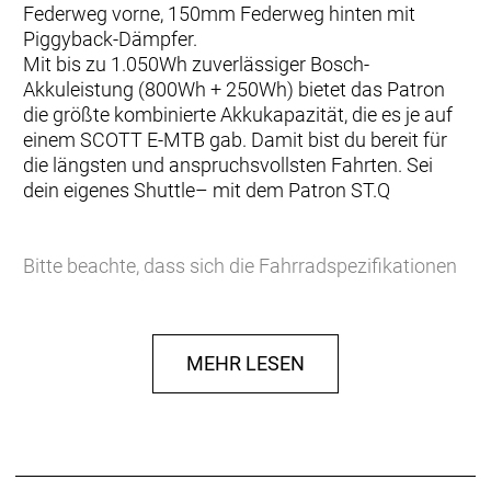
Federweg vorne, 150mm Federweg hinten mit
Piggyback-Dämpfer.
Mit bis zu 1.050Wh zuverlässiger Bosch-
Akkuleistung (800Wh + 250Wh) bietet das Patron
die größte kombinierte Akkukapazität, die es je auf
einem SCOTT E-MTB gab. Damit bist du bereit für
die längsten und anspruchsvollsten Fahrten. Sei
dein eigenes Shuttle– mit dem Patron ST.Q
Bitte beachte, dass sich die Fahrradspezifikationen
ohne vorherige Ankündigung ändern können.
MEHR LESEN
Rahmen: Carbon Main Frame, Alloy SST-CST,
Integrated Suspension Technology, Virtual 4 Link
kinematic, Adjustable head angle, Syncros Cable
Integration System, Bosch Smart System, UDH
Interface, 12x148mm with 55mm Chainline, Bosch