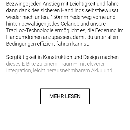
Bezwinge jeden Anstieg mit Leichtigkeit und fahre
dann dank des sicheren Handlings selbstbewusst
wieder nach unten. 150mm Federweg vorne und
hinten bewältigen jedes Gelände und unsere
TracLoc-Technologie ermöglicht es, die Federung im
Handumdrehen anzupassen, damit du unter allen
Bedingungen effizient fahren kannst.
Sorgfältigkeit in Konstruktion und Design machen
dieses E-Bike zu einem Traum– mit cleverer
Integration, leicht herausnehmbarem Akku und
hervorragendem Zugriff auf den Dämpfer. Die
Abdeckung hält alles sauber und reduziert so die
Wartungsintervalle.
MEHR LESEN
Die Bosch CX-Antriebseinheit versorgt das E-Bike
mit bis zu 100Nm Leistung und der 800-Wh-Akku
bietet dir die Reichweite, um jede Fahrt zu
meistern– ob von einer Stunde Höchstleistung bis