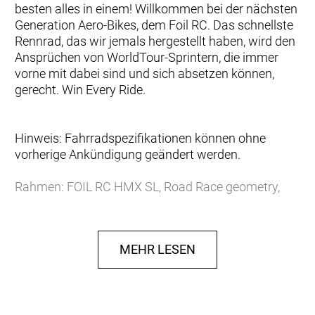
besten alles in einem! Willkommen bei der nächsten
Generation Aero-Bikes, dem Foil RC. Das schnellste
Rennrad, das wir jemals hergestellt haben, wird den
Ansprüchen von WorldTour-Sprintern, die immer
vorne mit dabei sind und sich absetzen können,
gerecht. Win Every Ride.
Hinweis: Fahrradspezifikationen können ohne
vorherige Ankündigung geändert werden.
Rahmen: FOIL RC HMX SL, Road Race geometry,
Replaceable Derailleur Hanger, Internal cable
routing
Gabel: FOIL RC HMX SL, Flatmount Disc, 1´´
MEHR LESEN
Eccentric Carbon steerer
Schaltwerk: SRAM RED AXS, 24 Speed Electronic
Shift System
Schalthebel: SRAM RED AXS HRD Shift-Brake