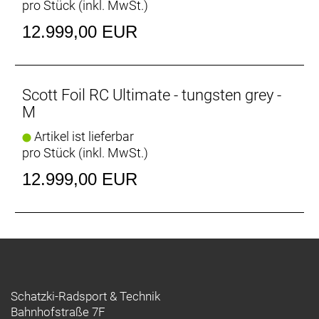
pro Stück (inkl. MwSt.)
Steuersatz: Acros AIF-626S
Lenker: Syncros Creston iC SL Aero
12.999,00 EUR
Sattel: Syncros Belcarra V 1.0 NEO Cut Out
Sattelstütze: Syncros Duncan SL Aero CFT
Gewicht: 6,8 kg
Zulässiges Gesamtgewicht: 120 kg
Scott Foil RC Ultimate - tungsten grey -
M
Artikel ist lieferbar
pro Stück (inkl. MwSt.)
12.999,00 EUR
Schatzki-Radsport & Technik
Bahnhofstraße 7F