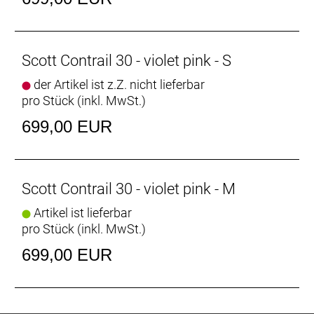
62mm
Lenker: HL MTB-AL-312BT, 720mm, black, 12mm
rise
Vorbau: HL TDS-C342-8FOV, 10°, 31.8, Black
Scott Contrail 30 - violet pink - S
Griffe: DDK Grip
der Artikel ist z.Z. nicht lieferbar
Sattel: DDK Saddle
pro Stück (inkl. MwSt.)
Sattelstütze: HL SP C212, 31.6mm, 350mm, Black
Pedale: Feimin FP-803
699,00 EUR
Gewicht: 14,33 kg
Zulässiges Gesamtgewicht: 130 kg
Scott Contrail 30 - violet pink - M
Artikel ist lieferbar
pro Stück (inkl. MwSt.)
699,00 EUR