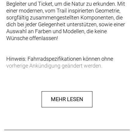
Begleiter und Ticket, um die Natur zu erkunden. Mit
einer modernen, vom Trail inspirierten Geometrie,
sorgfältig zusammengestellten Komponenten, die
dich bei jeder Gelegenheit unterstützen, sowie einer
Auswahl an Farben und Modellen, die keine
Wünsche offenlassen!
Hinweis: Fahrradspezifikationen können ohne
vorherige Ankündigung geändert werden.
Rahmen: Contrail Alloy 6061 Custom Butted Tubing,
BSA73, Internal Cable Routing, QR Axle 5x135mm,
replaceable hanger
MEHR LESEN
Gabel: Suntour XCE28, 100mm travel
Gabel Federweg: 100 mm
Schaltwerk: Shimano CUES RD-U4000-GS, Shadow
Type, 9 Speed
Schalthebel: Shimano CUES SL-U4000-9, 2 way