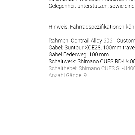
Gelegenheit unterstützen, sowie ein
Hinweis: Fahrradspezifikationen kö
Rahmen: Contrail Alloy 6061 Custom
Gabel: Suntour XCE28, 100mm trave
Gabel Federweg: 100 mm
Schaltwerk: Shimano CUES RD-U400
Schalthebel: Shimano CUES SL-U4000
Anzahl Gänge: 9
Zahnkranz: Shimano CUES CS-LG400
Kette/Riemen:
Kurbelsatz: Prowheel C10Y-NW Steel
Innenlager: Feimin FP.B908N, BB73, 
Bremsen vorne: Tektro HDM275 Hydr
Bremsen hinten: Tektro HDM275 Hyd
Bremsscheibe vorne: Tektro, 6 bolt
Bremsscheibe hinten: Tektro, 6 bolt