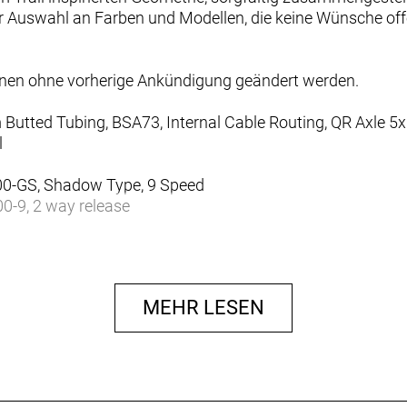
er Auswahl an Farben und Modellen, die keine Wünsche of
nnen ohne vorherige Ankündigung geändert werden.
 Butted Tubing, BSA73, Internal Cable Routing, QR Axle 
l
0-GS, Shadow Type, 9 Speed
-9, 2 way release
-9, 11-46T
, 30T
MEHR LESEN
square taper
. Disc Brakes
r. Disc Brakes
, 160mm
, 160mm