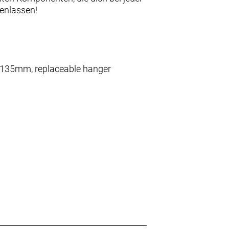
fenlassen!
5x135mm, replaceable hanger