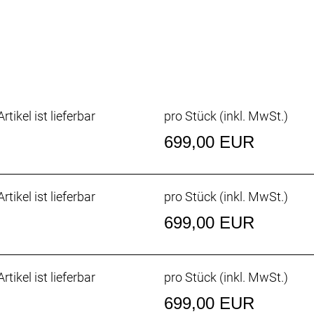
H, black
H, black
Disc
QR Disc
2.4´´, DUAL, 60PTI
 2.4´´, DUAL, 60PTI
rtikel ist lieferbar
pro Stück (inkl. MwSt.)
 1/8´´, ZS56-62mm
lack, 12mm rise
699,00 EUR
, Black
rtikel ist lieferbar
pro Stück (inkl. MwSt.)
 350mm, Black
699,00 EUR
rtikel ist lieferbar
pro Stück (inkl. MwSt.)
699,00 EUR