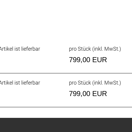
H, black
H, black
Disc
QR Disc
2.4´´, DUAL, 60PTI
 2.4´´, DUAL, 60PTI
rtikel ist lieferbar
pro Stück (inkl. MwSt.)
 1/8´´, ZS56-62mm
lack, 12mm rise
799,00 EUR
, Black
rtikel ist lieferbar
pro Stück (inkl. MwSt.)
 350mm, Black
799,00 EUR