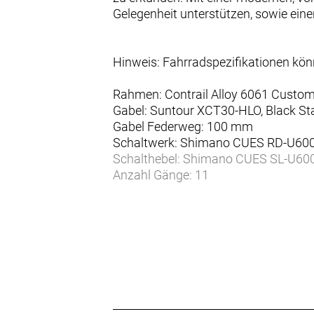
Gelegenheit unterstützen, sowie ein
Hinweis: Fahrradspezifikationen kö
Rahmen: Contrail Alloy 6061 Custom
Gabel: Suntour XCT30-HLO, Black Sta
Gabel Federweg: 100 mm
Schaltwerk: Shimano CUES RD-U600
Schalthebel: Shimano CUES SL-U600
Anzahl Gänge: 11
Zahnkranz: Shimano CUES CS-LG400
Kette/Riemen:
Kurbelsatz: Prowheel C10Y-NW Steel
Innenlager: Feimin FP.B908N, BB73, 
Bremsen vorne: Tektro HDM275 Hydr
Bremsen hinten: Tektro HDM275 Hyd
Bremsscheibe vorne: Tektro, 6 bolt
Bremsscheibe hinten: Tektro, 6 bolt