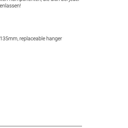
fenlassen!
5x135mm, replaceable hanger