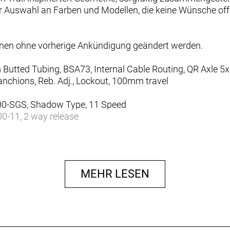
er Auswahl an Farben und Modellen, die keine Wünsche of
nnen ohne vorherige Ankündigung geändert werden.
 Butted Tubing, BSA73, Internal Cable Routing, QR Axle 
nchions, Reb. Adj., Lockout, 100mm travel
0-SGS, Shadow Type, 11 Speed
0-11, 2 way release
-11, 11-50T
, 30T
MEHR LESEN
square taper
. Disc Brakes
r. Disc Brakes
, 160mm
, 160mm