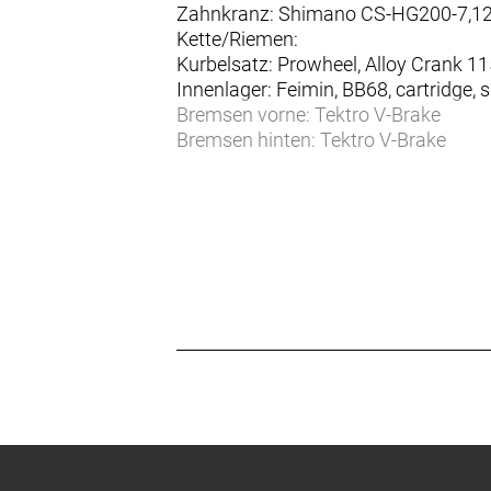
Zahnkranz: Shimano CS-HG200-7,12
Kette/Riemen:
Kurbelsatz: Prowheel, Alloy Crank 
Innenlager: Feimin, BB68, cartridge, 
Bremsen vorne: Tektro V-Brake
Bremsen hinten: Tektro V-Brake
Bremshebel: Tektro JL510, KIDS spec
Bremshebel hinten: Tektro JL510, KI
Felgen vorne: Alloy 21mm anodized b
Felgen hinten: Alloy 21mm anodized 
Vorderradnabe: Formula, 20H, 5x1
Hinterradnabe: Formula, 24H, 5x1
Speichen: 15G, UCP, black
Bereifung vorne: Kenda K1227 Booste
Bereifung hinten: Kenda K1227 Booste
Steuersatz: Feimin, 48/28.6/44/30, s
Lenker: LEADTEC Kids riser bar all
Vorbau: LEADTEC Alloy 50mm, +10°,
Griffe: Syncros Grips Kids100/80