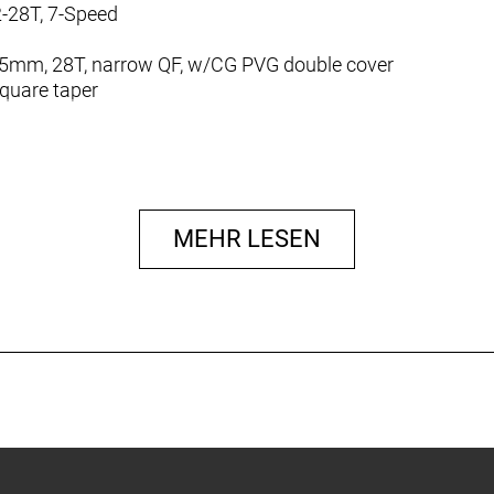
-28T, 7-Speed
115mm, 28T, narrow QF, w/CG PVG double cover
square taper
ific
DS specific
lack, V-Brake
MEHR LESEN
black, V-Brake
00mm
35mm
r, 20x1,75´´, 30TPI
r, 20x1,75´´, 30TPI
emi int.
oy D:19, 520mm, 20mm Rise
 25.4 clamp