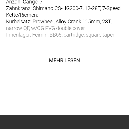
Anzahl Gänge: 7
Zahnkranz: Shimano CS-HG200-7, 12-28T, 7-Speed
Kette/Riemen:
Kurbelsatz: Prowheel, Alloy Crank 115mm, 28T,
narrow QF, w/CG PVG double cover
Innenlager: Feimin, BB68, cartridge, square taper
Bremsen vorne: Tektro V-Brake
Bremsen hinten: Tektro V-Brake
Bremshebel: Tektro JL510, KIDS specific
MEHR LESEN
Bremshebel hinten: Tektro JL510, KIDS specific
Felgen vorne: Alloy 21mm anodized black, V-Brake
Felgen hinten: Alloy 21mm anodized black, V-Brake
Vorderradnabe: Formula, 20H, 5x100mm
Hinterradnabe: Formula, 24H, 5x135mm
Speichen: 15G, UCP, black
Bereifung vorne: Kenda K1227 Booster, 20x1, 75´´,
30TPI
Bereifung hinten: Kenda K1227 Booster, 20x1, 75´´,
30TPI
Steuersatz: Feimin, 48/28.6/44/30, semi int.