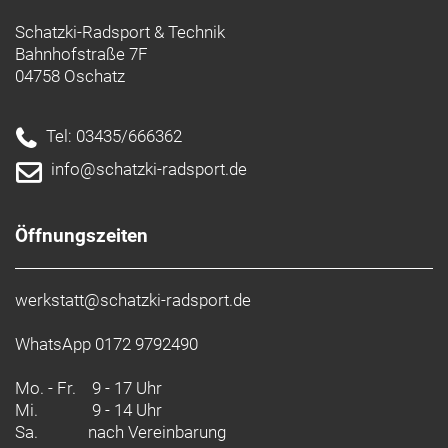
Lenker: LEADTEC Kids riser bar alloy D:19, 520mm,
Schatzki-Radsport & Technik
20mm Rise
Bahnhofstraße 7F
Vorbau: LEADTEC Alloy 50mm, +10°, 25.4 clamp
04758 Oschatz
Griffe: Syncros Grips Kids100/80
Sattel: Syncros KIDS III incl. Seatpost 27, 2mm
Pedale: Kids pedal, w/Reflector
Tel: 03435/666362
Ständer: Kickstand
info@schatzki-radsport.de
Gewicht: 7,9 kg
Zulässiges Gesamtgewicht: 50 kg
Öffnungszeiten
werkstatt@schatzki-radsport.de
WhatsApp 0172 9792490
Mo. - Fr.
9 - 17 Uhr
Mi.
9 - 14 Uhr
Sa.
nach Vereinbarung