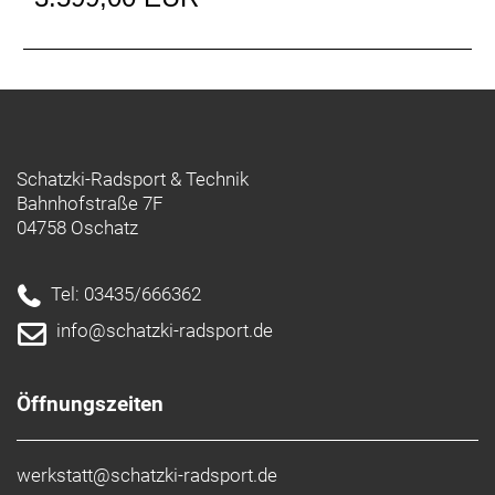
Sattelstütze: Syncros 3.0 / 31.6mm
Pedale: VP VPE-506
Gepäckträger: Racktime SnapIt 2.0 25KG
Ständer: Ursus
Scheinwerfer: Lezyne Hecto E65
Rücklicht: Lezyne Tail Light
Batterie: PowerTube 625Wh
Schatzki-Radsport & Technik
Batteriekapazität: 625 Wh
Bahnhofstraße 7F
Ladegerät: 2A Charger
04758 Oschatz
Display: Bosch Purion 200
Gewicht: 27,5 kg
Zulässiges Gesamtgewicht: 128 kg
Tel: 03435/666362
info@schatzki-radsport.de
Öffnungszeiten
werkstatt@schatzki-radsport.de