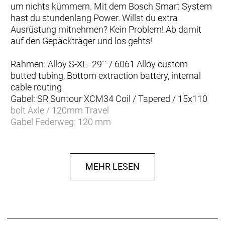
um nichts kümmern. Mit dem Bosch Smart System
hast du stundenlang Power. Willst du extra
Ausrüstung mitnehmen? Kein Problem! Ab damit
auf den Gepäckträger und los gehts!
Rahmen: Alloy S-XL=29´´ / 6061 Alloy custom
butted tubing, Bottom extraction battery, internal
cable routing
Gabel: SR Suntour XCM34 Coil / Tapered / 15x110
bolt Axle / 120mm Travel
Gabel Federweg: 120 mm
Schaltwerk: Shimano CUES RD-U6000GS 10 Speed
Schalthebel: Shimano SL-U600010RC
Anzahl Gänge: 10
MEHR LESEN
Zahnkranz: Shimano CS-LG40010 11-48T 10 Speed
Kette/Riemen:
Kurbelsatz: Miranda, 170mm
Bremsen vorne: Shimano BR-MT200 Disc Brakes
Bremsen hinten: Shimano BR-MT200 Disc Brakes