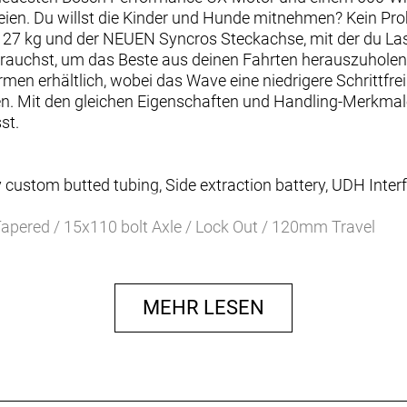
en. Du willst die Kinder und Hunde mitnehmen? Kein P
u 27 kg und der NEUEN Syncros Steckachse, mit der du La
brauchst, um das Beste aus deinen Fahrten herauszuholen
men erhältlich, wobei das Wave eine niedrigere Schrittfre
n. Mit den gleichen Eigenschaften und Handling-Merkmal
st.
y custom butted tubing, Side extraction battery, UDH In
apered / 15x110 bolt Axle / Lock Out / 120mm Travel
100SGS 12 Speed
100RA
MEHR LESEN
10-51T 12 Speed
Disc Brakes