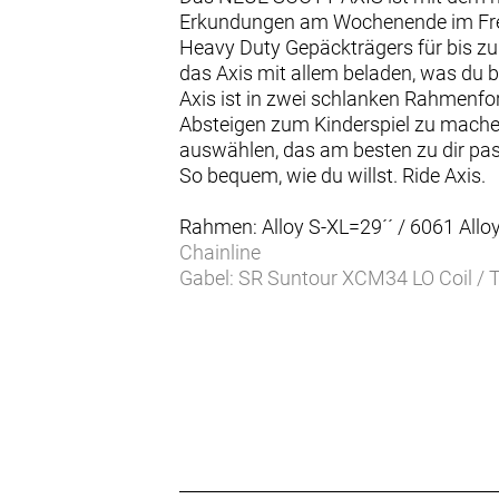
Erkundungen am Wochenende im Frei
Heavy Duty Gepäckträgers für bis z
das Axis mit allem beladen, was du 
Axis ist in zwei schlanken Rahmenfor
Absteigen zum Kinderspiel zu mache
auswählen, das am besten zu dir pas
So bequem, wie du willst. Ride Axis.
Rahmen: Alloy S-XL=29´´ / 6061 Allo
Chainline
Gabel: SR Suntour XCM34 LO Coil / T
Gabel Federweg: 120 mm
Schaltwerk: Shimano Deore RD M6
Schalthebel: Shimano Deore SL-M6
Anzahl Gänge: 12
Zahnkranz: Shimano CS-M6100-12 
Kette/Riemen:
Kurbelsatz: FSA CK-220 165mm
Bremsen vorne: Shimano BR-MT420 