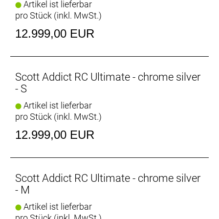
Artikel ist lieferbar
Bereifung hinten: Schwalbe Aerothan, Tube-type
pro Stück (inkl. MwSt.)
version Hookless Rim Compatible, 700x29C,
Schwalbe Aerothan Tube
12.999,00 EUR
Steuersatz: Acros AIF-1317S
Lenker: Syncros IC-R100-SL, Carbon combo
Sattel: Syncros Belcarra Regular SL
Sattelstütze: Syncros SP-R100-SL
Scott Addict RC Ultimate - chrome silver
Gewicht: 5,9 kg
- S
Zulässiges Gesamtgewicht: 120 kg
Artikel ist lieferbar
pro Stück (inkl. MwSt.)
12.999,00 EUR
Scott Addict RC Ultimate - chrome silver
- M
Artikel ist lieferbar
pro Stück (inkl. MwSt.)