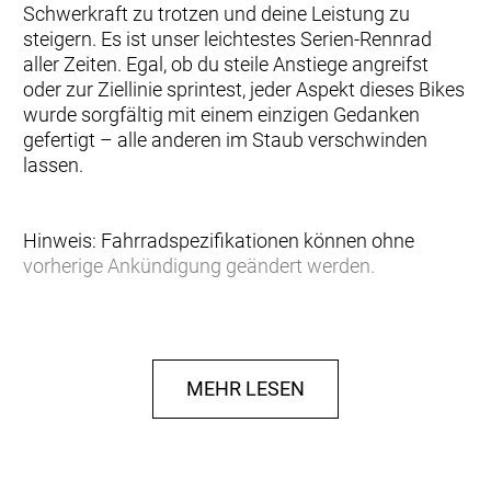
Schwerkraft zu trotzen und deine Leistung zu
steigern. Es ist unser leichtestes Serien-Rennrad
aller Zeiten. Egal, ob du steile Anstiege angreifst
oder zur Ziellinie sprintest, jeder Aspekt dieses Bikes
wurde sorgfältig mit einem einzigen Gedanken
gefertigt – alle anderen im Staub verschwinden
lassen.
Hinweis: Fahrradspezifikationen können ohne
vorherige Ankündigung geändert werden.
Rahmen: Addict RC HMX SL, Road Race geometry,
Replaceable Derailleur Hanger, Internal cable
routing
MEHR LESEN
Gabel: Addict RC HMX SL Flatmount Disc, 27.2mm
Eccentric Carbon steerer
Schaltwerk: SRAM RED AXS, 24 Speed Electronic
Shift System