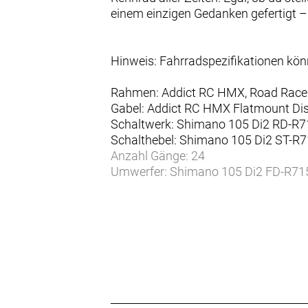
einem einzigen Gedanken gefertigt –
Hinweis: Fahrradspezifikationen kö
Rahmen: Addict RC HMX, Road Race ge
Gabel: Addict RC HMX Flatmount Dis
Schaltwerk: Shimano 105 Di2 RD-R71
Schalthebel: Shimano 105 Di2 ST-R71
Anzahl Gänge: 24
Umwerfer: Shimano 105 Di2 FD-R71
Zahnkranz: Shimano CS-R7101, 11-
Kette/Riemen:
Kurbelsatz: Shimano 105 FC-R7100, 
Innenlager: Shimano BB-RS500-PB
Bremsen vorne: Shimano BR-R7170 
Bremsen hinten: Shimano BR-R7170
Bremsscheibe vorne: Shimano RT-C
Bremsscheibe hinten: Shimano RT-