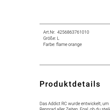
Art.Nr. 4256863761010
Größe: L
Farbe: flame orange
Produktdetails
Das Addict RC wurde entwickelt, um d
Rennrad aller Zeiten. Egal, ob du stei