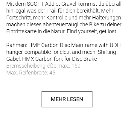
Mit dem SCOTT Addict Gravel kommst du überall
hin, egal was der Trail für dich bereithält. Mehr
Fortschritt, mehr Kontrolle und mehr Halterungen
machen dieses abenteuertaugliche Bike zu deiner
Eintrittskarte in die Natur. Find yourself, get lost.
Rahmen: HMF Carbon Disc Mainframe with UDH
hanger, compatible for eletr. and mech. Shifting
Gabel: HMX Carbon fork for Disc Brake
Bremsscheibengröße max.: 160
Max. Reifenbreite: 45
Steuersatz S.H.I.S.: IS44/31,8|IS52/40
Gehäusebreite (mm): 86.5
Gehäusedurchmesser (mm): 41
MEHR LESEN
eBike-Eignung: ER10
Nettogewicht (g): 1425
Sitzrohrlänge: 477
Sitzrohrwinkel (Grad): 74.5
Oberrohrlänge: 518