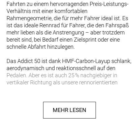
Fahrten zu einem hervorragenden Preis-Leistungs-
Verhältnis mit einer komfortablen
Rahmengeometrie, die für mehr Fahrer ideal ist. Es
ist das ideale Rennrad für Fahrer, die den Fahrspaß
mehr lieben als die Anstrengung – aber trotzdem
bereit sind, bei Bedarf einen Zielsprint oder eine
schnelle Abfahrt hinzulegen.
Das Addict 50 ist dank HMF-Carbon-Layup schlank,
aerodynamisch und reaktionsschnell auf den
Pedalen. Aber es ist auch 25 % nachgiebiger in
vertikaler Richtung als unsere rennorientierten
Rahmen, um Straßenvibrationen abzumildern und
insgesamt eine geschmeidigere, weniger
ermüdende Fahrt zu ermöglichen – damit du
MEHR LESEN
schnell fahren kannst, wenn dir danach ist, und
dabei trotzdem entspannt im Sattel bleibst.
Die Geometrie ist offen, mit einem höheren Stack