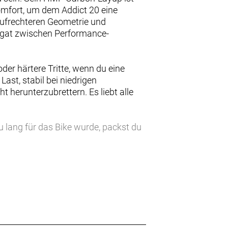
omfort, um dem Addict 20 eine
 aufrechteren Geometrie und
Spagat zwischen Performance-
er härtere Tritte, wenn du eine
ast, stabil bei niedrigen
t herunterzubrettern. Es liebt alle
u lang für das Bike wurde, packst du
20 ist mit Shimanos Kraftpaket der
nd 42 Disc-Laufrädern mit Schwalbe
 cable routing, Integrated storage