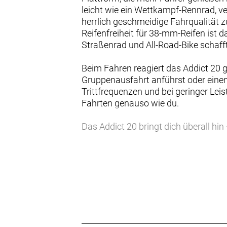
leicht wie ein Wettkampf-Rennrad, v
herrlich geschmeidige Fahrqualität 
Reifenfreiheit für 38-mm-Reifen ist 
Straßenrad und All-Road-Bike schafft
Beim Fahren reagiert das Addict 20 
Gruppenausfahrt anführst oder einen 
Trittfrequenzen und bei geringer Leis
Fahrten genauso wie du.
Das Addict 20 bringt dich überall hi
das Save-The-Day-Set mit einem Schl
Mittelklasse Ultegra Di2 Electric 2
ONE Reifen ausgestattet, damit du be
Hinweis: Fahrradspezifikationen kö
Rahmen: Addict HMF Carbon, Enduranc