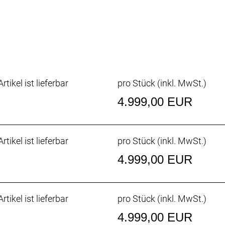
27.2mm Eccentric Carbon steerer
-R8150, 24 Speed Electronic Shift System
70, Dual control 24 Speed Electronic Shift System
8150, Electronic Shift System
34
rtikel ist lieferbar
pro Stück (inkl. MwSt.)
00, Hollowtech II 50x34
4.999,00 EUR
Hyd.Disc
 Hyd.Disc
L800 rotor 160mm
rtikel ist lieferbar
pro Stück (inkl. MwSt.)
CL800 rotor 160mm
bon, 24 Front, 24 Rear, Syncros Axle
4.999,00 EUR
d, 700x34C
d, 700x34C
rtikel ist lieferbar
pro Stück (inkl. MwSt.)
4.999,00 EUR