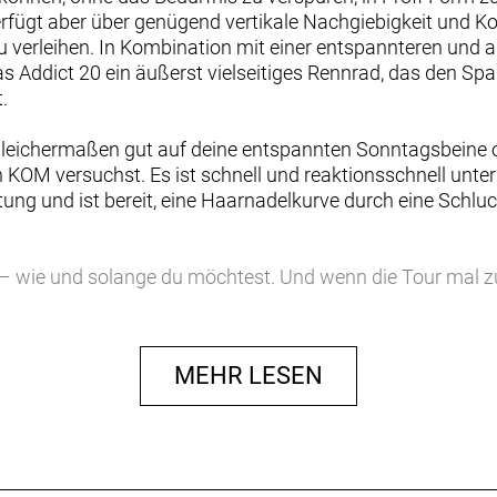
erfügt aber über genügend vertikale Nachgiebigkeit und K
zu verleihen. In Kombination mit einer entspannteren und
das Addict 20 ein äußerst vielseitiges Rennrad, das den 
.
gleichermaßen gut auf deine entspannten Sonntagsbeine od
KOM versuchst. Es ist schnell und reaktionsschnell unter L
tung und ist bereit, eine Haarnadelkurve durch eine Schluch
n – wie und solange du möchtest. Und wenn die Tour mal z
auch, Reifenheber und einer Minipumpe aus. Das Addict 
-fach-Schaltgruppe und schnellen und stabilen Fulcrum Wi
i jeder Geschwindigkeit lange durchhältst.
MEHR LESEN
nnen ohne vorherige Ankündigung geändert werden.
e geometry, Replaceable UDH Derailleur Hanger, Internal