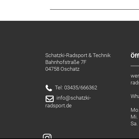
Sattelstütze: Syncros SP-R101-CF
Gewicht: 8,3 kg
Zulässiges Gesamtgewicht: 120 kg
Schatzki-Radsport & Technik
Öf
Bahnhofstraße 7F
04758 Oschatz
wer
rad
Tel: 03435/666362
Wha
info@schatzki-
radsport.de
Mo.
Mi.
Sa.