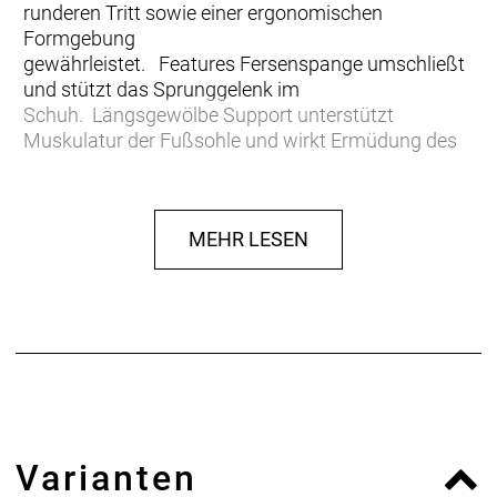
runderen Tritt sowie einer ergonomischen
Formgebung
gewährleistet. Features Fersenspange umschließt
und stützt das Sprunggelenk im
Schuh. Längsgewölbe Support unterstützt
Muskulatur der Fußsohle und wirkt Ermüdung des
Fußes entgegen. Pelotte unterstützt das
Quergewölbe und reduziert Taubheitsgefühle in den
Zehen. Lateraler Vorfuß Support stabilisiert den Fuß
MEHR LESEN
auf dem Pedal nach außen ab. Reduziert die laterale
Kniebewegung und verbessert die
Kraftübertragung. Polstermaterial bettet weich,
dämpft und nimmt Scherkräfte auf. Microfaser-
Bezug sorgt für einen guten Halt im Radschuh. Die
SQ-Insoles ONE11 stehen für eine verbesserte
Kraftübertragung und mehr Leistung beim
sportlichen Mountainbiken. Die individuell
passenden SQ-Insoles ONE11 kann entsprechend
Varianten
der unterschiedlichen Fußtypen (Hohl-, Senk-,