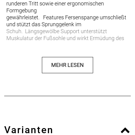
runderen Tritt sowie einer ergonomischen
Formgebung
gewährleistet. Features Fersenspange umschließt
und stützt das Sprunggelenk im
Schuh. Längsgewölbe Support unterstützt
Muskulatur der Fußsohle und wirkt Ermüdung des
Fußes entgegen. Pelotte unterstützt das
Quergewölbe und reduziert Taubheitsgefühle in den
Zehen. Lateraler Vorfuß Support stabilisiert den Fuß
MEHR LESEN
auf dem Pedal nach außen ab. Reduziert die laterale
Kniebewegung und verbessert die
Kraftübertragung. Polstermaterial bettet weich,
dämpft und nimmt Scherkräfte auf. Microfaser-
Bezug sorgt für einen guten Halt im Radschuh. Die
SQ-Insoles ONE11 stehen für eine verbesserte
Kraftübertragung und mehr Leistung beim
sportlichen Mountainbiken. Die individuell
passenden SQ-Insoles ONE11 kann entsprechend
Varianten
der unterschiedlichen Fußtypen (Hohl-, Senk-,