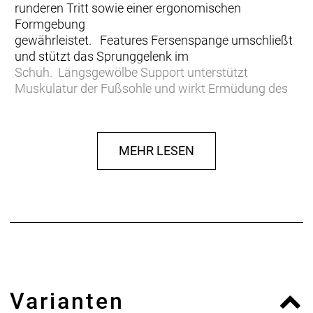
runderen Tritt sowie einer ergonomischen
Formgebung
gewährleistet. Features Fersenspange umschließt
und stützt das Sprunggelenk im
Schuh. Längsgewölbe Support unterstützt
Muskulatur der Fußsohle und wirkt Ermüdung des
Fußes entgegen. Pelotte unterstützt das
Quergewölbe und reduziert Taubheitsgefühle in den
Zehen. Lateraler Vorfuß Support stabilisiert den Fuß
MEHR LESEN
auf dem Pedal nach außen ab. Reduziert die laterale
Kniebewegung und verbessert die
Kraftübertragung. Polstermaterial bettet weich,
dämpft und nimmt Scherkräfte auf. Microfaser-
Bezug sorgt für einen guten Halt im Radschuh. Die
SQ-Insoles ONE11 stehen für eine verbesserte
Kraftübertragung und mehr Leistung beim
sportlichen Mountainbiken. Die individuell
passenden SQ-Insoles ONE11 kann entsprechend
Varianten
der unterschiedlichen Fußtypen (Hohl-, Senk-,