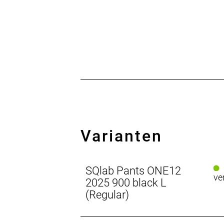
Regenschauern. Innovative Polsteru
sorgt jedoch für eine optimale Dämpf
Komfort und Halt, ohne die Bewegung
Komfort und Leistung, ideal für ansp
Varianten
SQlab Pants ONE12
ve
2025 900 black L
(Regular)