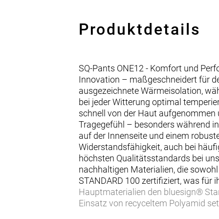
Produktdetails
SQ-Pants ONE12 - Komfort und Perfor
Innovation – maßgeschneidert für 
ausgezeichnete Wärmeisolation, währe
bei jeder Witterung optimal temperie
schnell von der Haut aufgenommen un
Tragegefühl – besonders während int
auf der Innenseite und einem robuste
Widerstandsfähigkeit, auch bei häuf
höchsten Qualitätsstandards bei un
nachhaltigen Materialien, die sowoh
STANDARD 100 zertifiziert, was für i
Hauptmaterialien den bluesign® Sta
Einsatz von recyceltem Polyamid setz
nachhaltige durable water repellent 