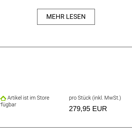
ng für langen FahrkomfortDas innovative SQ-Pad 12 ist m
ung im Sattelbereich und bleibt auch auf langen Strecken 
MEHR LESEN
sfreiheit einzuschränken. Dieses durchdachte Design sor
ruchsvolle Radsportler.
Artikel ist im Store
pro Stück (inkl. MwSt.)
rfügbar
279,95 EUR