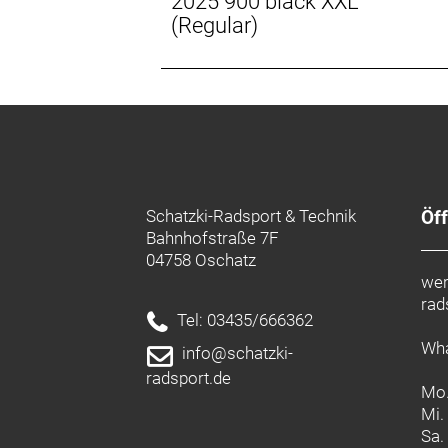
2025 900 black XXL
(Regular)
Schatzki-Radsport & Technik
Öf
Bahnhofstraße 7F
04758 Oschatz
wer
rad
Tel: 03435/666362
Wha
info@schatzki-
radsport.de
Mo.
Mi.
Sa.