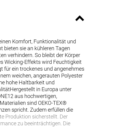
inen Komfort, Funktionalität und
bieten sie an kühleren Tagen
en verhindern. So bleibt der Körper
s Wicking-Effekts wird Feuchtigkeit
gt für ein trockenes und angenehmes
einem weichen, angerauten Polyester
ine hohe Haltbarkeit und
itätHergestellt in Europa unter
 ONE12 aus hochwertigen,
le Materialien sind OEKO-TEX®
nzen spricht. Zudem erfüllen die
Produktion sicherstellt. Der
ormance zu beeinträchtigen. Die
schützt zuverlässig vor