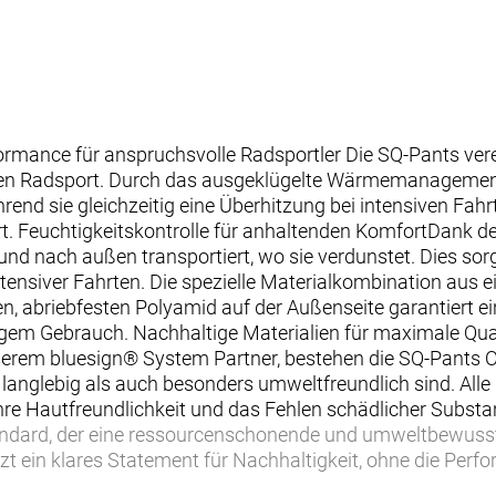
mance für anspruchsvolle Radsportler Die SQ-Pants vere
den Radsport. Durch das ausgeklügelte Wärmemanagement 
nd sie gleichzeitig eine Überhitzung bei intensiven Fahrt
rt. Feuchtigkeitskontrolle für anhaltenden KomfortDank de
d nach außen transportiert, wo sie verdunstet. Dies sor
ensiver Fahrten. Die spezielle Materialkombination aus 
n, abriebfesten Polyamid auf der Außenseite garantiert e
igem Gebrauch. Nachhaltige Materialien für maximale Qual
serem bluesign® System Partner, bestehen die SQ-Pants
l langlebig als auch besonders umweltfreundlich sind. Al
hre Hautfreundlichkeit und das Fehlen schädlicher Substa
ndard, der eine ressourcenschonende und umweltbewusste 
t ein klares Statement für Nachhaltigkeit, ohne die Perf
Beschichtung erfüllt die strengsten C0 Anforderungen und 