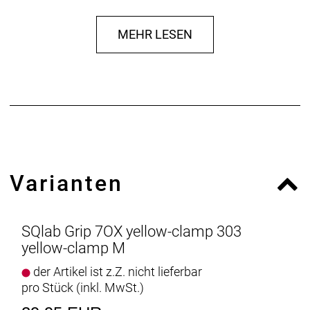
Komfort. Bei uns werden nur die bestmöglichen
Materialien verwendet. Das garantiert Ihnen eine
MEHR LESEN
lange Lebensdauer und kein Verkleben des
Griffgummis. Die individuelle Griffweite ist
entscheidend. Bei dem 7OX Griff unterscheiden sich
die Größen in Durchmesser und Form.
Varianten
SQlab Grip 7OX yellow-clamp 303
yellow-clamp M
der Artikel ist z.Z. nicht lieferbar
pro Stück (inkl. MwSt.)