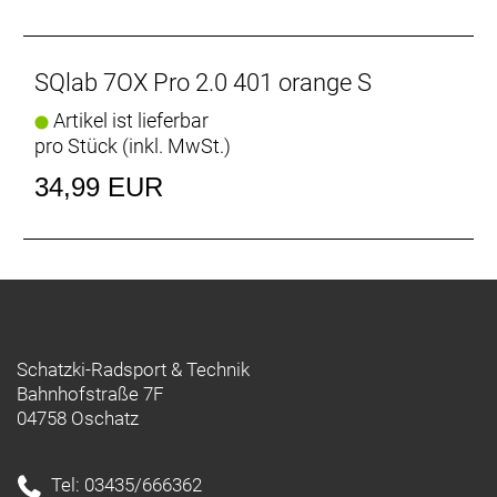
SQlab 7OX Pro 2.0 401 orange S
Artikel ist lieferbar
pro Stück (inkl. MwSt.)
34,99 EUR
Schatzki-Radsport & Technik
Bahnhofstraße 7F
04758 Oschatz
Tel: 03435/666362