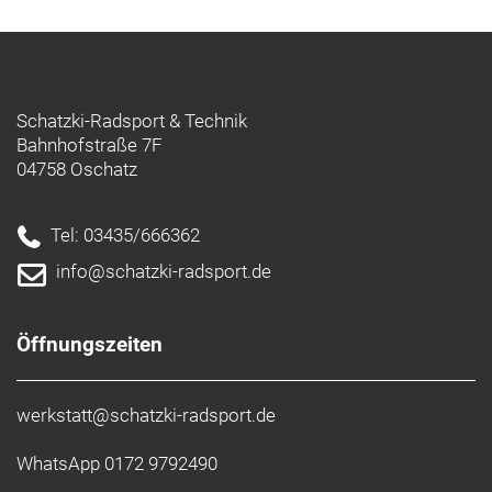
Propylheptyphthalate Nonylphenol Cadmium Quecks
Chlorparaffine Flammschutzmittel
PBB/PBDE BPA – Bisphenol
A Azofarbstoffe Pentachlorphenol (PCP) Chrom
(VI) Weiterhin sind die Griffe 702, 710, 711 und 70X
Schatzki-Radsport & Technik
Latex frei, da die verwendeten thermoplastischen
Bahnhofstraße 7F
Elastomere (TPE) nicht auf Naturlatex basieren.
04758 Oschatz
Tel: 03435/666362
info@schatzki-radsport.de
Öffnungszeiten
werkstatt@schatzki-radsport.de
WhatsApp 0172 9792490