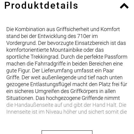
Produktdetails
Die Kombination aus Griffsicherheit und Komfort
stand bei der Entwicklung des 710er im
Vordergrund. Der bevorzugte Einsatzbereich ist das
komfortorientierte Mountainbike oder das
sportliche Trekkingrad. Durch die perfekte Passform
machen die Fahrradgriffe in beiden Bereichen eine
gute Figur. Der Lieferumfang umfasst ein Paar
Griffe. Der weit außenliegende und tief nach unten
gezogene Entlastungsflügel macht den Platz frei für
ein sicheres Umgreifen des Griffkörpers in allen
Situationen. Das hochgezogene Griffende nimmt
die Handaußenseite auf und gibt der Hand Halt. Die
Innenseite ist im Niveau höher und sichert somit die
natürliche Stellung der Hand. Ulnarnerv und
Medianusnerv, sowie der Karpaltunnelausgang
werden dadurch gezielt entlastet.An der Vorder- und