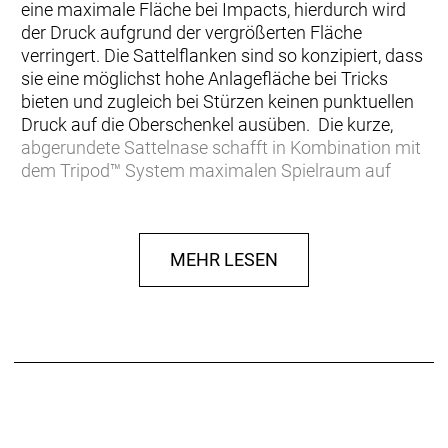
eine maximale Fläche bei Impacts, hierdurch wird
der Druck aufgrund der vergrößerten Fläche
verringert. Die Sattelflanken sind so konzipiert, dass
sie eine möglichst hohe Anlagefläche bei Tricks
bieten und zugleich bei Stürzen keinen punktuellen
Druck auf die Oberschenkel ausüben. Die kurze,
abgerundete Sattelnase schafft in Kombination mit
dem Tripod™ System maximalen Spielraum auf
dem Bike.Das Polstermaterial wurde an die
Anforderungen auf dem Trial Bike angepasst und
verfügt über das Plus an Dämpfung. Der Bezug
MEHR LESEN
besteht aus einem robusten Material.