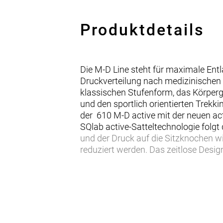
Produktdetails
Die M-D Line steht für maximale Entl
Druckverteilung nach medizinischen 
klassischen Stufenform, das Körperge
und den sportlich orientierten Trekk
der 610 M-D active mit der neuen ac
SQlab active-Satteltechnologie folgt
und der Druck auf die Sitzknochen w
reduziert werden. Das zeitlose Desig