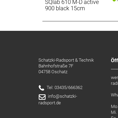
SQlab 610 M-D active
900 black 15cm
Schatzki-Radsport & Technik
Öf
Bahnhofstraße 7F
04758 Oschatz
wer
rad
Tel: 03435/666362
Wha
info@schatzki-
radsport.de
Mo.
Mi.