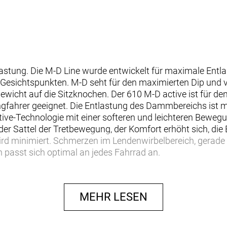
astung. Die M-D Line wurde entwickelt für maximale Entla
Gesichtspunkten. M-D seht für den maximierten Dip und ve
wicht auf die Sitzknochen. Der 610 M-D active ist für de
ingfahrer geeignet. Die Entlastung des Dammbereichs ist mi
tive-Technologie mit einer softeren und leichteren Bewegu
 der Sattel der Tretbewegung, der Komfort erhöht sich, di
ird minimiert. Schmerzen im Lendenwirbelbereich, gerade
n passt sich optimal an jedes Fahrrad an.
MEHR LESEN