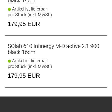
black 14cm
für Sättel optimiert. Der lokale Bezug der SQlab
Artikel ist lieferbar
„Made in Germany“ Produkte bedeuten aus
pro Stück (inkl. MwSt.)
ökologischer Sicht nicht nur, dass der lange
Transportweg wegfällt, sondern auch, dass die
179,95 EUR
Fertigung äußerst effizient abläuft und strengen,
deutschen Richtlinien für Schadstoffe unter-liegen.
Lokale Herstellung, Qualitätssicherheit und
Langlebigkeit sind für das SQlab Projekt
SQlab 610 Infinergy M-D active 2.1 900
ausschlaggebend.
black 16cm
Artikel ist lieferbar
pro Stück (inkl. MwSt.)
179,95 EUR