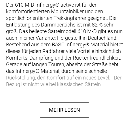
Der 610 M-D Infinergy® active ist für den
komfortorientierten Mountainbiker und den
sportlich orientierten Trekkingfahrer geeignet. Die
Entlastung des Dammbereichs ist mit 82 % sehr
groß. Das beliebte Sattelmodell 610 M-D gibt es nun
auch in einer Variante: Hergestellt in Deutschland.
Bestehend aus dem BASF Infinergy® Material bietet
dieses für jeden Radfahrer viele Vorteile hinsichtlich
Komforts, Dämpfung und der Rückenfreundlichkeit.
Gerade auf langen Touren, abseits der Straße hebt
das Infinergy® Material, durch seine schnelle
Rückstellung, den Komfort auf ein neues Level. Der
Bezug ist nicht wie bei klassischen Sätteln
ganzflächig über den Sattel gezogen. Es befinden
sich lediglich an den wichtigen Stellen „Tapes“.
Diese werden automatisiert und ohne Klebstoff mit
MEHR LESEN
dem Infinergy ®Schaum verbunden. Durch die
SQlab active-Satteltechnologie folgt der Sattel der
Tretbewegung, der Komfort erhöht sich, die