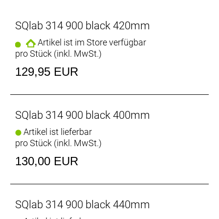
passend zu den eckigen abgewinkelten
Fingern. Eckig und flächig: Auch der Griff in den
Unterlenker ist dank der abgeflachten Außenseite
SQlab 314 900 black 420mm
angenehm zu greifen und sorgt gleichzeitig für
Artikel ist im Store verfügbar
einen sicheren Halt in verschiedenen
pro Stück (inkl. MwSt.)
Fahrpositionen. Maximierte Auflagefläche: Die oben
abgeflachte und weit nach vorne, gezogene Fläche
129,95 EUR
ist maximal groß. So können die Finger den Lenker
sicher umschließen und sorgen gleichzeitig für
Halt. Di2 kompatibel, auch ältere Generationen
SQlab 314 900 black 400mm
Artikel ist lieferbar
pro Stück (inkl. MwSt.)
130,00 EUR
SQlab 314 900 black 440mm