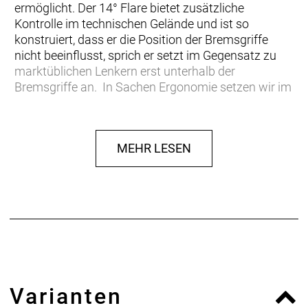
ermöglicht. Der 14° Flare bietet zusätzliche
Kontrolle im technischen Gelände und ist so
konstruiert, dass er die Position der Bremsgriffe
nicht beeinflusst, sprich er setzt im Gegensatz zu
marktüblichen Lenkern erst unterhalb der
Bremsgriffe an. In Sachen Ergonomie setzen wir im
Gegensatz zu unseren MTB Lenkern auf einen 10°
Frontsweep, der zum Lenkerende hin abnimmt und
so die perfekte Ergonomie bietet. Alle
MEHR LESEN
Auflageflächen sind bis ins letzte Detail
optimiert: Griffsicherheit: Der 14° Flare bietet
zusätzliche Kontrolle im technischen Gelände und
ist so konstruiert, dass die Bremsgriffe nicht kippen,
hierdurch ist die Bremse jederzeit
erreichbar. Komfort: 25mm Rise für eine
komfortable und aufrechtere Sitzposition auf
langen Strecken. Ergobar: Ist eine wellenförmige
Erhebung auf der Unterseite. Diese ergibt eine
Varianten
flächige, leichteckige Griffunterseite. Perfekt