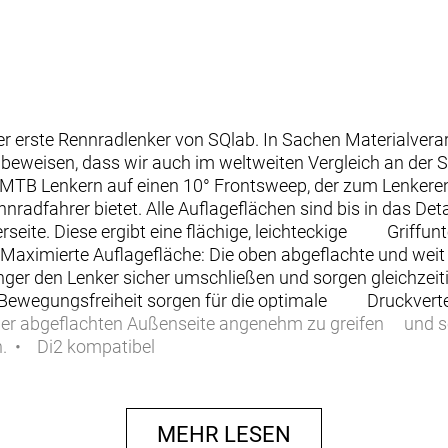
 erste Rennradlenker von SQlab. In Sachen Materialverar
 beweisen, dass wir auch im weltweiten Vergleich an der S
 MTB Lenkern auf einen 10° Frontsweep, der zum Lenkeren
nradfahrer bietet. Alle Auflageflächen sind bis in das Det
seite. Diese ergibt eine flächige, leichteckige Griffunt
aximierte Auflagefläche: Die oben abgeflachte und weit 
 den Lenker sicher umschließen und sorgen gleichzeitig 
 Bewegungsfreiheit sorgen für die optimale Druckverte
k der abgeflachten Außenseite angenehm zu greifen und sor
en. • Di2 kompatibel
MEHR LESEN