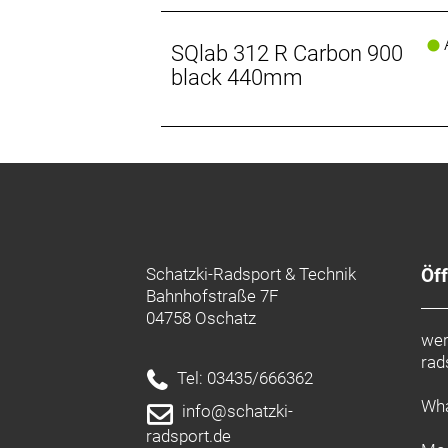
A
SQlab 312 R Carbon 900
black 440mm
Schatzki-Radsport & Technik
Öf
Bahnhofstraße 7F
04758 Oschatz
wer
rad
Tel: 03435/666362
Wha
info@schatzki-
radsport.de