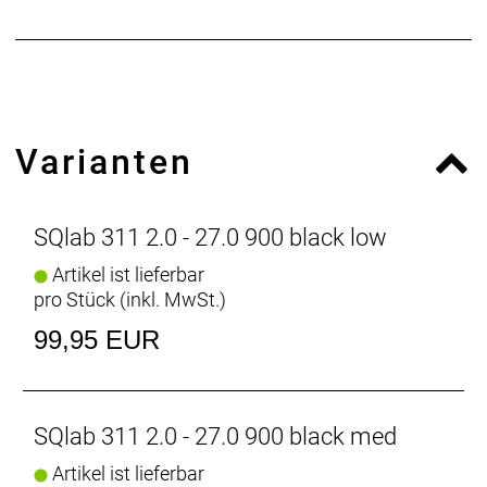
Bikepark und Downhill zugelassen. Die Biegung des
311 stammt zu weiten Teilen aus dem Moto Cross
Sport, hier wird mit ähnlich hohem Backsweep und
Upsweep gearbeitet. Nur wenn die Ergonomie zu
100% passt, sind maximale Geschwindigkeit mit
dementsprechend hoher Belastung für den Körper
Varianten
auch langfristig möglich. Auch erhältlich mit
herkömmlichem 31.8 Klemmdurchmesser. Der
Lenker wird ohne den abgebildeten Vorbau
ausgeliefert.
SQlab 311 2.0 - 27.0 900 black low
Artikel ist lieferbar
pro Stück (inkl. MwSt.)
99,95 EUR
SQlab 311 2.0 - 27.0 900 black med
Artikel ist lieferbar