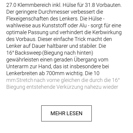
27.0 Klemmbereich inkl. Hülse für 31.8 Vorbauten.
Der geringere Durchmesser verbessert die
Flexeigenschaften des Lenkers. Die Hülse -
wahlweise aus Kunststoff oder Alu - sorgt für eine
optimale Passung und verhindert die Kerbwirkung
des Vorbaus. Dieser einfache Trick macht den
Lenker auf Dauer haltbarer und stabiler. Die
16° Backsweep (Biegung nach hinten)
gewährleisten einen geraden Übergang vom
Unterarm zur Hand, das ist insbesondere bei
Lenkerbreiten ab 700mm wichtig. Die 10
mm Stretch nach vorne gleichen die durch die 16°
Biegung entstehende Verkürzung nahezu wieder
aus. Die 5° Upsweep (Biegung nach oben) bringen
die Ellbogen in eine fahrdynamisch optimale
Position. Das beste Material, sorgfältig und präzise
MEHR LESEN
gebogen und verarbeitet, machen den SQlab 311 zu
einem der hochwertigsten Lenker auf dem
Markt. Der Lenker ist nicht für den Einsatz im