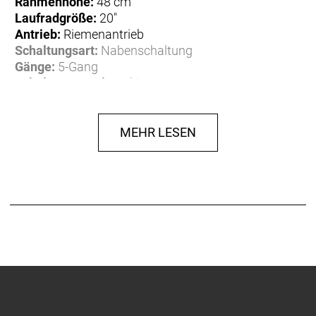
Rahmenhöhe:
48 cm
Laufradgröße:
20"
Antrieb:
Riemenantrieb
Schaltungsart:
Nabenschaltung
Gänge:
5-Gang
Schaltungsmarke:
Shimano
Schaltungsmodell:
Nexus
Bremssystem:
Rücktrittbremse
Ausstattung:
Federsattelstütze
MEHR LESEN
Zulässiges Gesamtgewicht:
180 kg
Material:
Aluminium
Gewicht:
26,50 kg
Spezifikationen
Rahmen:
QIO EINS, Bosch Gen. 3, BES3, Aluminium,
49,5 cm, night black matt
Schaltauge:
QIO Slider Dropout
Gabel:
QIO EINS 20", Aluminium, tapered 1 1/4" -
1,5", 313,5 mm Schaft, Post Mount, night black matt