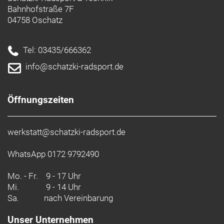
Tretlager: BSA
Bahnhofstraße 7F
Bremshebel: Shimano MT200
04758 Oschatz
Bremsystem: Shimano MT200, hydraulische
Scheibenbremse
Kette: KMC X9
Tel: 03435/666362
Kurbelsatz: Shimano MT101
info@schatzki-radsport.de
Schutzblech: Büchel, plastic, 58 mm, with edge
protector
Öffnungszeiten
werkstatt@schatzki-radsport.de
WhatsApp 0172 9792490
Mo. - Fr.
9 - 17 Uhr
Mi.
9 - 14 Uhr
Sa.
nach Vereinbarung
Unser Unternehmen