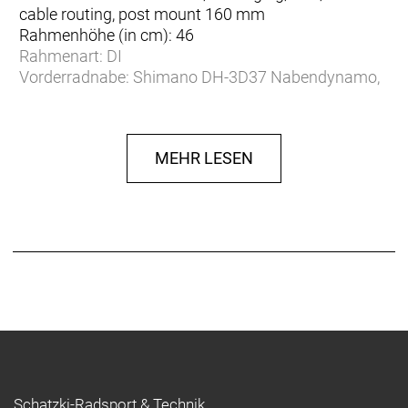
cable routing, post mount 160 mm
Rahmenhöhe (in cm): 46
Rahmenart: DI
Vorderradnabe: Shimano DH-3D37 Nabendynamo,
QR, 5x135 mm
Rahmenform: Diamant
Griffe: Velo VLG108
MEHR LESEN
Lenker: Riser, Aluminium, 720mm
Lenkerbreite (in mm): 720
Gängezahl: 27
Hinterradnabe: KT-TC7R, QR, 5x135 mm
Sattel: VELO VL3378
Sattelstütze: Alloy, 27,2 mm
Kettenrad: Shimano HG200, 9-speed
Vorbau: Aluminium, 31,8 mm, 6°
Vorbaulänge (in mm): 60 mm
Reifen: WTB Ranger, 57-622
Getriebe: vorne: 40/30/22 hinten: 11-34
Radgröße (in Zoll): 29"
Schatzki-Radsport & Technik