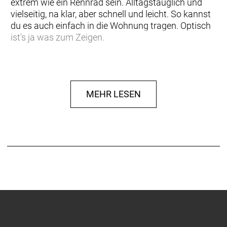
extrem wie ein Rennrad sein. Alltagstauglich und
vielseitig, na klar, aber schnell und leicht. So kannst
du es auch einfach in die Wohnung tragen. Optisch
ist's ja was zum Zeigen.
Die Bontrager-Kurbel setzt auf ein einzelnes
Kettenblatt, das sich im Radsport inzwischen
etabliert hat. An einem Rad wie dem Rubin Legere
MEHR LESEN
spielt das Konzept seine Stärke aus: leicht, einfach,
haltbar. Die Deore-Schaltung mit 11 Gängen ist
auch für Anstiege gut übersetzt. Die preisgekrönte
Beleuchtung von Hermans wird von einem
Nabendynamo mit Strom versorgt.
Das Rubin Legere bringt die rollende Leichtigkeit in
dein Leben. Es ist ein Rad, das sich abhebt von der
konventionellen Masse. Technisch wie optisch steht
es für fortschrittliche Bewegung.
- Der neue Rahmen ist leicht wie eine Feder und
setzt neue Maßstäbe für integrierte Kabel - das