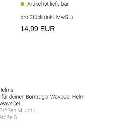
Artikel ist lieferbar
pro Stück (inkl. MwSt.)
14,99 EUR
 Helms.
m für deinen Bontrager WaveCel-Helm
 WaveCel
 Größen M und L
Größe S