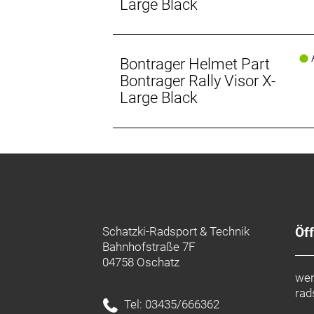
Large Black
A
Bontrager Helmet Part
Bontrager Rally Visor X-
Large Black
Schatzki-Radsport & Technik
Öf
Bahnhofstraße 7F
04758 Oschatz
wer
rad
Tel: 03435/666362