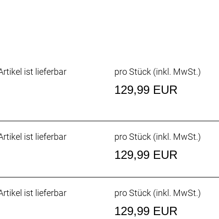
cken schützen vor hochgeschleudertem Dreck.
erlängert ihre Lebensdauer, sorgt für ein angenehmeres T
rtikel ist lieferbar
pro Stück (inkl. MwSt.)
sser im Schonwaschgang und hänge es danach zum Trock
129,99 EUR
rtikel ist lieferbar
pro Stück (inkl. MwSt.)
cyceltes Polyester, Rückseite: 76 % Nylon / 24 % Spandex 
129,99 EUR
rtikel ist lieferbar
pro Stück (inkl. MwSt.)
129,99 EUR