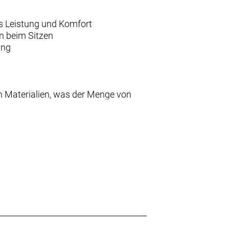
us Leistung und Komfort
n beim Sitzen
ung
n Materialien, was der Menge von
Stunden Länge für eine optimale
erbeständig.