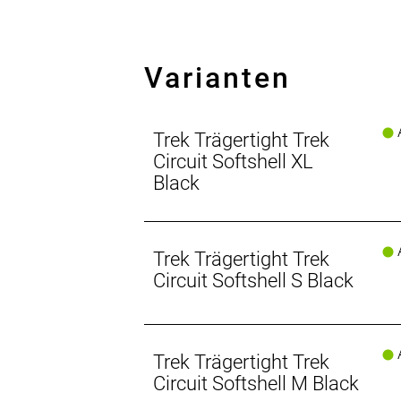
Spritzschutz
Die Softshell-Bahnen am unteren Rü
Varianten
Die richtige Pflege deiner Radhose
Die richtige Pflege deiner Radhose v
A
Gerüche. Wasche es mit kaltem Wa
Trek Trägertight Trek
Circuit Softshell XL
Dein Leitfaden für d
Black
Du weißt nicht genau
- Materialtyp: Strick
A
Trek Trägertight Trek
- Materialtechnologie: Antimikrobiell
- Fasergehalt: Vorderseite: 100 % re
Circuit Softshell S Black
A
Trek Trägertight Trek
Circuit Softshell M Black