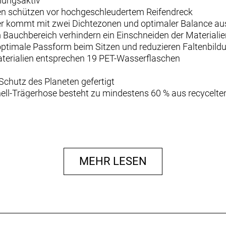
mungsaktiv
en schützen vor hochgeschleudertem Reifendreck
ter kommt mit zwei Dichtezonen und optimaler Balance a
Bauchbereich verhindern ein Einschneiden der Materialie
 optimale Passform beim Sitzen und reduzieren Faltenbild
aterialien entsprechen 19 PET-Wasserflaschen
 Schutz des Planeten gefertigt
hell-Trägerhose besteht zu mindestens 60 % aus recycelte
Dichtezonen sorgt auf Ausfahrten mit bis zu zweieinhalb 
rt.
MEHR LESEN
rseite
chutz vor widrigen Witterungsbedingungen wind- und wass
 die Atmungsaktivität am Rumpf.