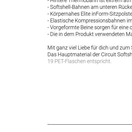
- Hintere Thermobahn ist extrem at
- Softshell-Bahnen am unteren Rück
- Körpernahes Elite inForm-Sitzpols
- Elastische Kompressionsbahnen im 
- Vorgeformte Beine sorgen für eine
- Die in dem Produkt verwendeten M
Mit ganz viel Liebe für dich und zum
Das Hauptmaterial der Circuit Softs
19 PET-Flaschen entspricht.
Elite inForm-Sitzpolster
Dieses passgenaue Polster mit zwei 
Balance aus Performance und Komfo
Durchgehender Schutz auf der Vorde
Die Softshell-Vorderseite ist zum S
Ausgezeichnete Atmungsaktivität
Das Thermo-Rückenpanel verbessert